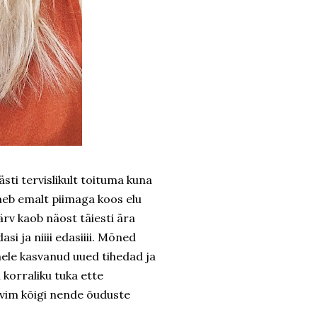
sti tervislikult toituma kuna
imeb emalt piimaga koos elu
ärv kaob näost täiesti ära
i ja niiii edasiiii. Mõned
ele kasvanud uued tihedad ja
 korraliku tuka ette
avim kõigi nende õuduste