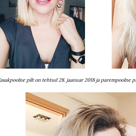
asakpoolne pilt on tehtud 28. jaanuar 2018 ja parempoolne p