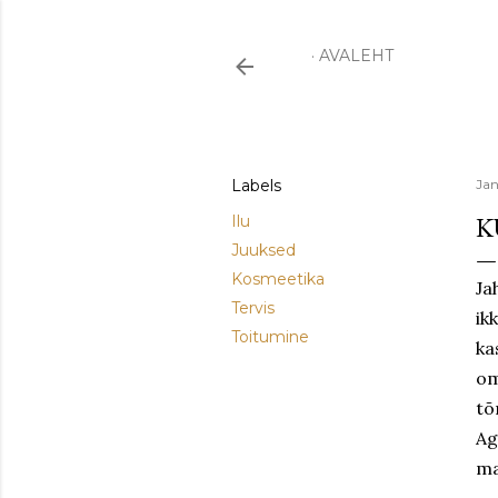
AVALEHT
Labels
Jan
K
Ilu
Juuksed
Kosmeetika
Ja
Tervis
ik
Toitumine
ka
om
tõ
Ag
ma