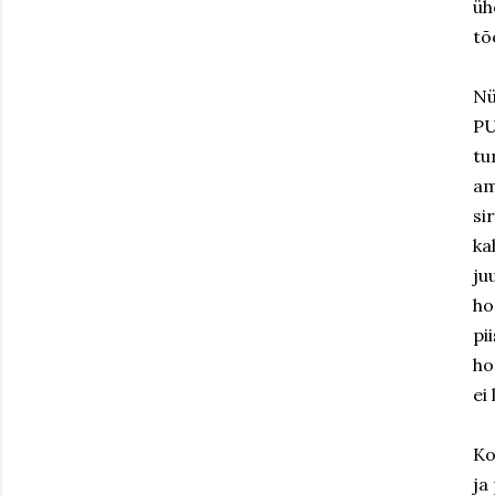
üh
tõ
Nü
PU
tu
am
si
ka
ju
ho
pi
ho
ei
Ko
ja