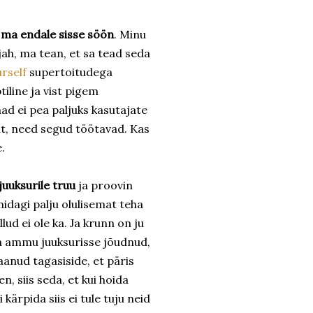
 ma endale sisse söön
. Minu
ah, ma tean, et sa tead seda
rself
supertoitudega
iline ja vist pigem
ad ei pea paljuks kasutajate
lt, need segud töötavad. Kas
.
uuksurile truu
ja proovin
 midagi palju olulisemat teha
lud ei ole ka. Ja krunn on ju
juba ammu juuksurisse jõudnud,
aanud tagasiside, et päris
n, siis seda, et kui hoida
kärpida siis ei tule tuju neid