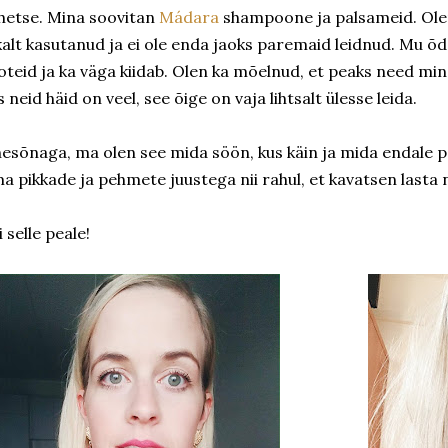
hetse. Mina soovitan
Mádara
shampoone ja palsameid. Olen
kalt kasutanud ja ei ole enda jaoks paremaid leidnud. Mu õ
oteid ja ka väga kiidab. Olen ka mõelnud, et peaks need min
s neid häid on veel, see õige on vaja lihtsalt ülesse leida.
esõnaga, ma olen see mida söön, kus käin ja mida endale pe
a pikkade ja pehmete juustega nii rahul, et kavatsen lasta n
i selle peale!