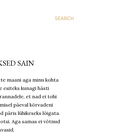
SEARCH
KSED SAIN
itte maani aga minu kohta
e esiteks kunagi hästi
rannadele, et nad ei tohi
gmisel päeval kõrvadeni
d päris lühikeseks lõigata.
 otsi. Aga samas ei võtnud
svasid.