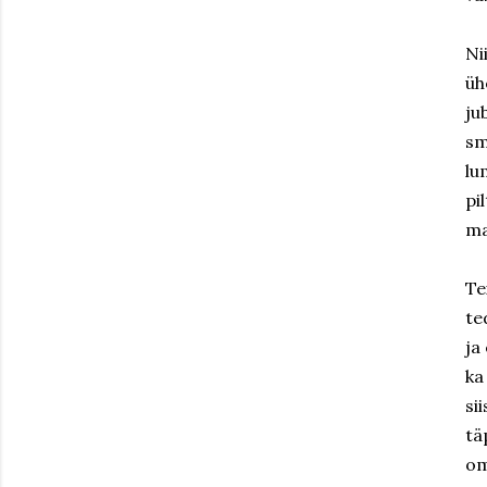
Ni
üh
ju
sm
lu
pi
ma
Te
te
ja
ka
si
tä
om