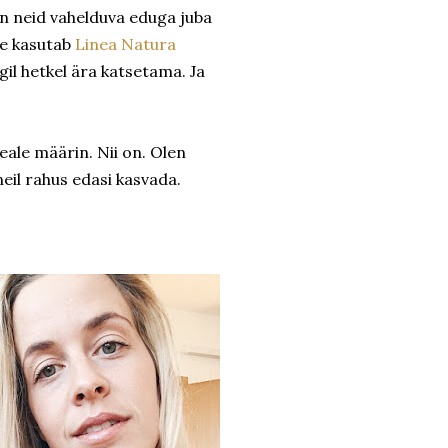
 neid vahelduva eduga juba
de kasutab
Linea Natura
gil hetkel ära katsetama. Ja
ale määrin. Nii on. Olen
eil rahus edasi kasvada.