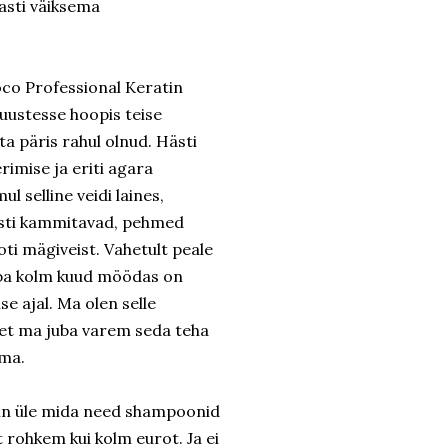
lasti väiksema
oco Professional Keratin
uustesse hoopis teise
 päris rahul olnud. Hästi
rimise ja eriti agara
 selline veidi laines,
hästi kammitavad, pehmed
oti mägiveist. Vahetult peale
juba kolm kuud möödas on
e ajal. Ma olen selle
 et ma juba varem seda teha
ama.
sin üle mida need shampoonid
rohkem kui kolm eurot. Ja ei