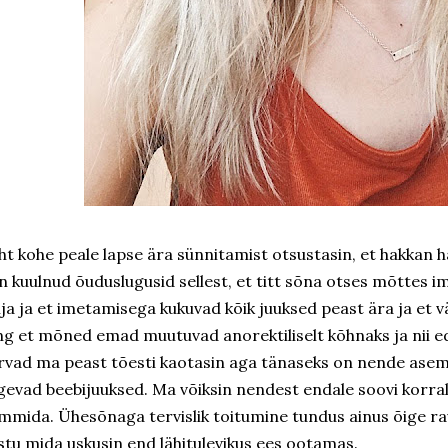
ht kohe peale lapse ära sünnitamist otsustasin, et hakkan hä
in kuulnud õuduslugusid sellest, et titt sõna otses mõttes 
lja ja et imetamisega kukuvad kõik juuksed peast ära ja et v
ng et mõned emad muutuvad anorektiliselt kõhnaks ja nii edas
rvad ma peast tõesti kaotasin aga tänaseks on nende asem
gevad beebijuuksed. Ma võiksin nendest endale soovi korral
mmida. Ühesõnaga tervislik toitumine tundus ainus õige r
stu mida uskusin end lähitulevikus ees ootamas.