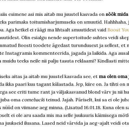
isiis esimene asi mis aitab mu juustel kasvada on
söök mida
eks parimaks toitumisharjumuseks on smuutid. Hahhhaha, j
ba. Aga hetkel ei räägi ma lihtsalt smuutidest vaid
Boost You
uutidest. Olin esialgu nende supertoitude suhtes veidi skept
mmatud Boosti toodete ägedast turundusest ja sellest, et n
lte Instagramis kommenteerida, jagada ja laikida. Aga ausa
 muidu teeks neile nii palju tasuta reklaami? Kindlasti mitte
iseks aitas ja aitab mu juustel kasvada see, et
ma olen oma j
da ikka paari kuu tagant külastada. Jep, kiire on. Ja tihti on
 ega see eriti tume rant ja väljakasvanud blond värv ju nii hul
 juba oma
comeback
i teinud. Jajah. Päriselt, kui sa ei ole 
is nüüd on viimane aeg minna. (Lisatud 16.01.18. Kuna olen s
pselt ei ole aru saada mis ma selle juuksuris käimisega mõtle
a juukseid ilusana. Lased neid värvida ja aeg-ajalt veidi otsi 