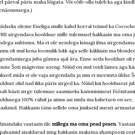
el päeval päris maha lõigata. Või võib-olla tuleb ka aga kind
enäoususega.)
üdseks oleme Eneliga mulle kahel korral teinud ka Cococh
RE sirgendava hoolduse mille tulemusel hakkasin ma oma j
ndega suhtuma. Ma ei ole nendega kunagi ilma sirgendamata
mu oli mul kena loomulik lokk aga selle käkkisin ma blondee
rgendamisega juba gümna ajal ära. Enne seda hooldust oli mul
hune Šoti mägiveise soeng. Nüüd on mul veidi laines aga 
uksed mida ei ole vaja sirgendada ja mis ei meenuta üldse Š
oldust olid nad ikka päris sirged ka. Nüüd kui hooldusest 
isab hästi sirge tulemuse saamiseks kammimisest föönitamis
oldusega 110% rahul ja ainus asi mida ma kahetsen on see,
 lasknud. Hakkasin tänu sellele oma juukseid uuesti armast
lmandaks vaatasin üle
millega ma oma pead pesen
. Vaata
 palsamid sisaldavad ning hakkasin maksma shampooni eest 