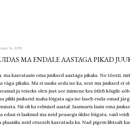
Skip to main content
uary 14, 2019
UIDAS MA ENDALE AASTAGA PIKAD JUU
h, ma kasvatasin oma juuksed aastaga pikaks. No tõesti, m
ka väga pikaks. Ma ei usuks seda ise ka, sest mu juuksed ei ol
svanud ja teiseks olen just see inimene kes ütleb kõigile sõb
a pikki juukseid maha lõigata aga ise laseb enda omad jär
mmata. Nii oli ka eelmisel aastal. Jaanuaris lasin oma juukse
a edasi ei lasknud ma neid peaaegu üldse lõigata, vaid veidi
 plaaniks neid otseselt kasvatada ka. Nad pigem lihtsalt ka