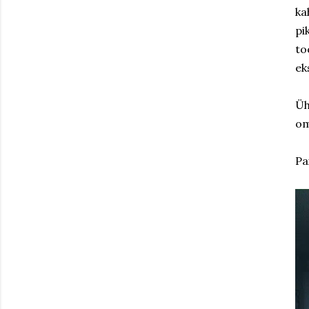
ka
pi
to
ek
Üh
om
Pa