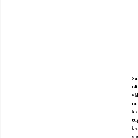
Su
ol
vä
ni
ka
tu
ka
va