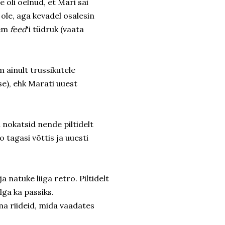
e oli öelnud, et Mari sai
ole, aga kevadel osalesin
gem
feed
'i tüdruk (vaata
 ainult trussikutele
se), ehk Marati uuest
a nokatsid nende piltidelt
 tagasi võttis ja uuesti
a natuke liiga retro. Piltidelt
lga ka passiks.
ma riideid, mida vaadates