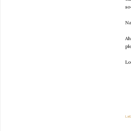
so
Na
Ah
pl
Lo
Lab