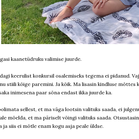
gasi kaanetüdruku valimise juurde.
dagi keerulist konkursil osalemiseks tegema ei pidanud. Vaja
nu stiili kõige paremini. Ja kõik. Ma lisasin kindluse mõttes k
isaka inimesena paar sõna endast ikka juurde ka.
olimata sellest, et ma väga lootsin valituks saada, ei julgen
ale mõelda, et ma päriselt võingi valituks saada. Otsustasin l
a ja siis ei mõtle enam kogu asja peale üldse.