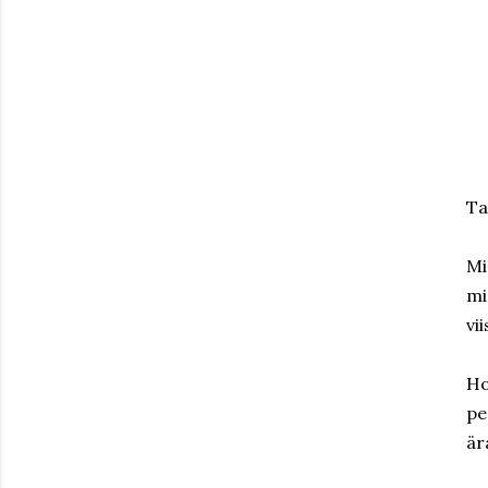
Ta
Mi
mi
vi
Ho
pe
är