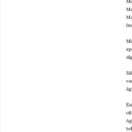
Mu
Ma
Ma
In
Mi
sp
al
Jä
va
äg
Es
ol
Ag
te