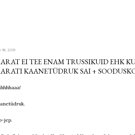
Skip to main content
y 18, 2019
ARAT EI TEE ENAM TRUSSIKUID EHK K
ARATI KAANETÜDRUK SAI + SOODUSK
hhhhaaa!
anetüdruk.
p-jep.