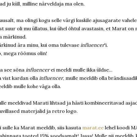
ad ju küll, milline närveldaja ma olen.
 ausalt, ma olingi kogu selle värgi kuskile ajusagarate vahel
st suur oli mu üllatus, kui ühel õhtul avastasin, et Marat on
a märkinud.
rkinud ära minu, kui oma tulevase
influencer
'i.
, mega rõõmus olin!
a see sõna
influencer
ei meeldi mulle ikka üldse...
 vist kardan olla
influencer
, mulle meeldib olla brändisaadi
eldib mulle kohe väga olla.
lle meeldivad Marati lihtsad ja hästi kombineeritavad asja
uvillased materjalid ja retro logo.
i sulle ka Marat meeldib, siis kasuta
marat.ee
lehel koodi MA
ishinnaga tooted 15% soodsamalt! Jasss! Mulle nii meeldib,