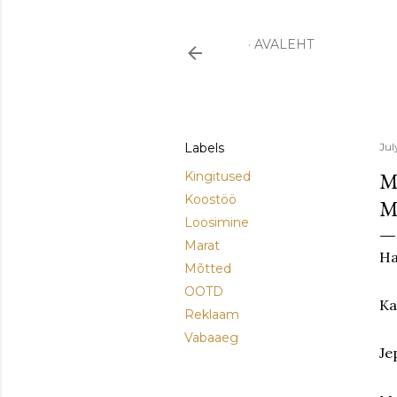
AVALEHT
Labels
Jul
M
Kingitused
Koostöö
M
Loosimine
Marat
Ha
Mõtted
OOTD
Ka
Reklaam
Vabaaeg
Je