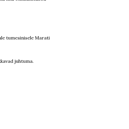
ale tumesinisele Marati
kkavad juhtuma.