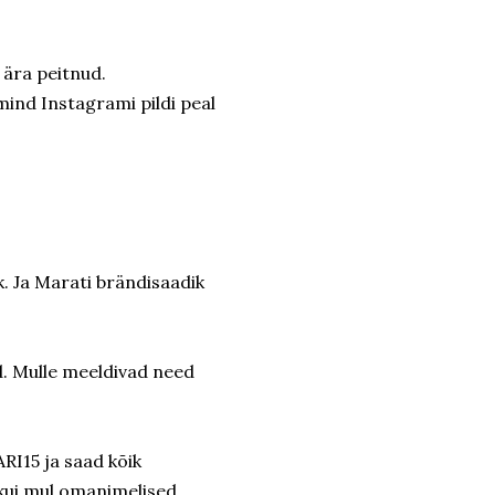
e ära peitnud.
 mind Instagrami pildi peal
k. Ja Marati brändisaadik
d. Mulle meeldivad need
RI15 ja saad kõik
 kui mul omanimelised