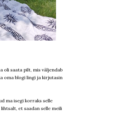
 oli saata pilt, mis väljendab
a oma blogi lingi ja kirjutasin
ud ma isegi korraks selle
ihtsalt, et saadan selle meili