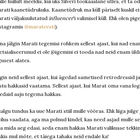
lle hullult meeldis, kui üks Silveri töökaaslane ütles, et ta õd
rati kaanetüdrukuks. Kaanetüdruk ma küll päriselt kuskil ei 
rati väljakuulutatud
influencer
'i valimisel küll. Ehk olen pi
stagramis
@marateesti
).
na jälgin Marati tegemisi rohkem sellest ajast, kui nad enam
etsialiseerunud ei ole (õigemini ei tooda nad neid enam üld
gusest alates.
lgin neid sellest ajast, kui ägedad sametised retrodressid j
stu hakkasid vaatama. Sellest ajast, kui Marat oma vana logo
edaid asju tegema hakkas.
ialgu tundus ka uue Marati stiil mulle võõras. Ehk liiga julge j
i ilus vaadata, aga ma polnud kindel, kas need asjad mulle se
a mida aeg edasi, seda enam hakkas Marati valikusse tekki
kkis mul mõte, et täiega tahaks neid endale ka!