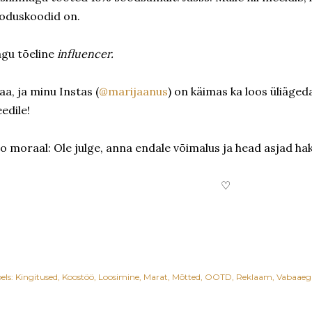
oduskoodid on.
gu tõeline
influencer.
aa, ja minu Instas (
@marijaanus
) on käimas ka loos üliäged
eedile!
o moraal: Ole julge, anna endale võimalus ja head asjad ha
♡
els:
Kingitused
Koostöö
Loosimine
Marat
Mõtted
OOTD
Reklaam
Vabaaeg