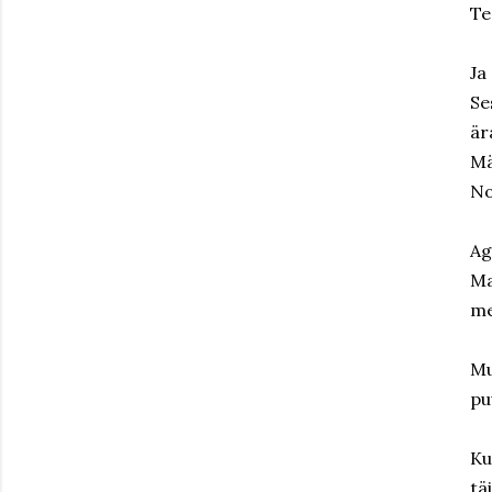
Te
Ja
Se
är
Mä
No
Ag
Ma
me
Mu
pu
Ku
tä