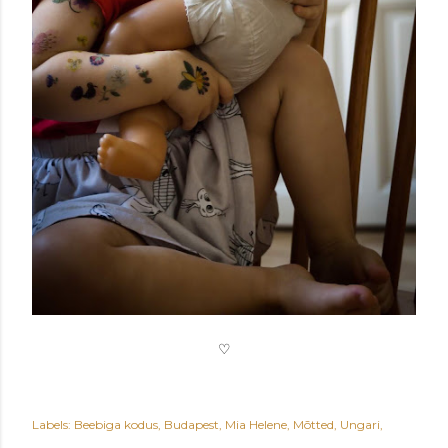
♡
Labels:
Beebiga kodus
Budapest
Mia Helene
Mõtted
Ungari