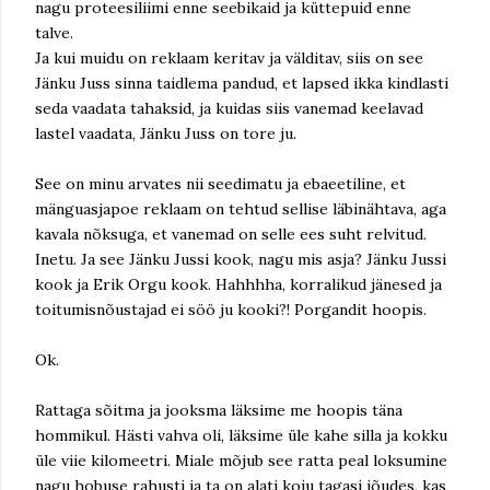
nagu proteesiliimi enne seebikaid ja küttepuid enne
talve.
Ja kui muidu on reklaam keritav ja välditav, siis on see
Jänku Juss sinna taidlema pandud, et lapsed ikka kindlasti
seda vaadata tahaksid, ja kuidas siis vanemad keelavad
lastel vaadata, Jänku Juss on tore ju.
See on minu arvates nii seedimatu ja ebaeetiline, et
mänguasjapoe reklaam on tehtud sellise läbinähtava, aga
kavala nõksuga, et vanemad on selle ees suht relvitud.
Inetu. Ja see Jänku Jussi kook, nagu mis asja? Jänku Jussi
kook ja Erik Orgu kook. Hahhhha, korralikud jänesed ja
toitumisnõustajad ei söö ju kooki?! Porgandit hoopis.
Ok.
Rattaga sõitma ja jooksma läksime me hoopis täna
hommikul. Hästi vahva oli, läksime üle kahe silla ja kokku
üle viie kilomeetri. Miale mõjub see ratta peal loksumine
nagu hobuse rahusti ja ta on alati koju tagasi jõudes, kas