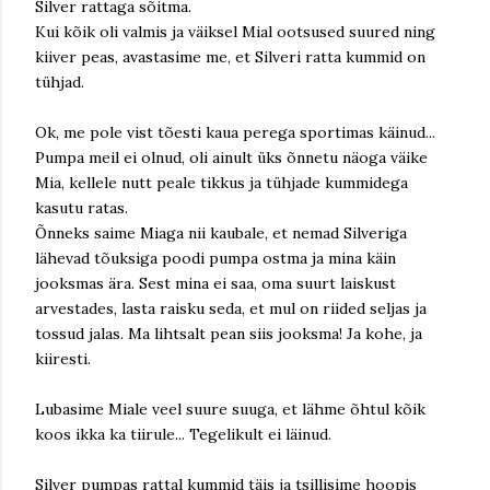
Silver rattaga sõitma.
Kui kõik oli valmis ja väiksel Mial ootsused suured ning
kiiver peas, avastasime me, et Silveri ratta kummid on
tühjad.
Ok, me pole vist tõesti kaua perega sportimas käinud...
Pumpa meil ei olnud, oli ainult üks õnnetu näoga väike
Mia, kellele nutt peale tikkus ja tühjade kummidega
kasutu ratas.
Õnneks saime Miaga nii kaubale, et nemad Silveriga
lähevad tõuksiga poodi pumpa ostma ja mina käin
jooksmas ära. Sest mina ei saa, oma suurt laiskust
arvestades, lasta raisku seda, et mul on riided seljas ja
tossud jalas. Ma lihtsalt pean siis jooksma! Ja kohe, ja
kiiresti.
Lubasime Miale veel suure suuga, et lähme õhtul kõik
koos ikka ka tiirule... Tegelikult ei läinud.
Silver pumpas rattal kummid täis ja tsillisime hoopis