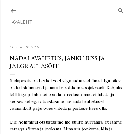
Skip to main content
AVALEHT
October 20, 2019
NÄDALAVAHETUS, JÄNKU JUSS JA
JALGRATTASÕIT
Budapestis on hetkel veel väga mõnusad ilmad. Iga päev
on kakskümmend ja natuke rohkem soojakraadi. Kahjuks
küll liiga pikalt meile seda toredust enam ei lubata ja
seoses sellega otsustasime me nädalavahetusel
võimalikult palju õues viibida ja päikese käes olla.
Eile hommikul otsustasime me suure hurraaga, et lähme
rattaga sõitma ja jooksma. Mina siis jooksma, Mia ja