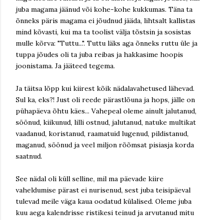
juba magama jäänud või kohe-kohe kukkumas. Täna ta
õnneks päris magama ei jõudnud jääda, lihtsalt kallistas
mind kõvasti, kui ma ta toolist välja tõstsin ja sosistas
mulle kõrva: "Tuttu...". Tuttu läks aga õnneks ruttu üle ja
tuppa jõudes oli ta juba reibas ja hakkasime hoopis
joonistama. Ja jääteed tegema.
Ja täitsa lõpp kui kiirest kõik nädalavahetused lähevad.
Sul ka, eks?! Just oli reede pärastlõuna ja hops, jälle on
pühapäeva õhtu käes... Vahepeal oleme ainult jalutanud,
söönud, kiikunud, lilli ostnud, jalutanud, natuke multikat
vaadanud, koristanud, raamatuid lugenud, pildistanud,
maganud, söönud ja veel miljon rõõmsat pisiasja korda
saatnud.
See nädal oli küll selline, mil ma päevade kiire
vaheldumise pärast ei nurisenud, sest juba teisipäeval
tulevad meile väga kaua oodatud külalised. Oleme juba
kuu aega kalendrisse ristikesi teinud ja arvutanud mitu