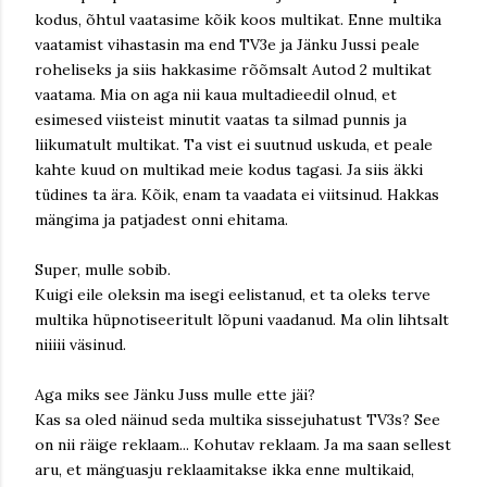
kodus, õhtul vaatasime kõik koos multikat. Enne multika
vaatamist vihastasin ma end TV3e ja Jänku Jussi peale
roheliseks ja siis hakkasime rõõmsalt Autod 2 multikat
vaatama. Mia on aga nii kaua multadieedil olnud, et
esimesed viisteist minutit vaatas ta silmad punnis ja
liikumatult multikat. Ta vist ei suutnud uskuda, et peale
kahte kuud on multikad meie kodus tagasi. Ja siis äkki
tüdines ta ära. Kõik, enam ta vaadata ei viitsinud. Hakkas
mängima ja patjadest onni ehitama.
Super, mulle sobib.
Kuigi eile oleksin ma isegi eelistanud, et ta oleks terve
multika hüpnotiseeritult lõpuni vaadanud. Ma olin lihtsalt
niiiii väsinud.
Aga miks see Jänku Juss mulle ette jäi?
Kas sa oled näinud seda multika sissejuhatust TV3s? See
on nii räige reklaam... Kohutav reklaam. Ja ma saan sellest
aru, et mänguasju reklaamitakse ikka enne multikaid,