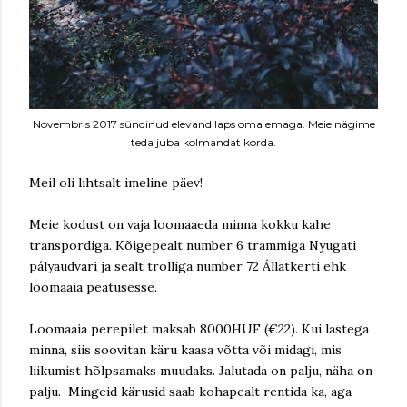
Novembris 2017 sündinud elevandilaps oma emaga. Meie nägime
teda juba kolmandat korda.
Meil oli lihtsalt imeline päev!
Meie kodust on vaja loomaaeda minna kokku kahe
transpordiga. Kõigepealt number 6 trammiga Nyugati
pályaudvari ja sealt trolliga number 72 Állatkerti ehk
loomaaia peatusesse.
Loomaaia perepilet maksab 8000HUF (€22). Kui lastega
minna, siis soovitan käru kaasa võtta või midagi, mis
liikumist hõlpsamaks muudaks. Jalutada on palju, näha on
palju. Mingeid kärusid saab kohapealt rentida ka, aga