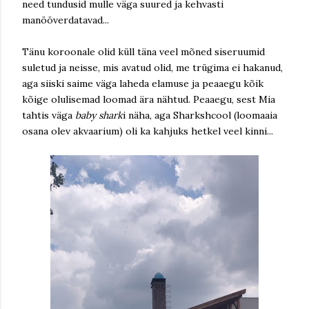
need tundusid mulle väga suured ja kehvasti
manööverdatavad...
Tänu koroonale olid küll täna veel mõned siseruumid
suletud ja neisse, mis avatud olid, me trügima ei hakanud,
aga siiski saime väga laheda elamuse ja peaaegu kõik
kõige olulisemad loomad ära nähtud. Peaaegu, sest Mia
tahtis väga
baby shark
i näha, aga Sharkshcool (loomaaia
osana olev akvaarium) oli ka kahjuks hetkel veel kinni...