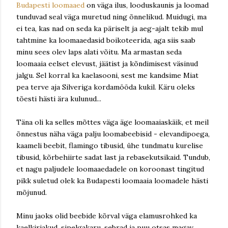
Budapesti loomaaed
on väga ilus, looduskaunis ja loomad
tunduvad seal väga muretud ning õnnelikud. Muidugi, ma
ei tea, kas nad on seda ka päriselt ja aeg-ajalt tekib mul
tahtmine ka loomaaedasid boikoteerida, aga siis saab
minu sees olev laps alati võitu. Ma armastan seda
loomaaia eelset elevust, jäätist ja kõndimisest väsinud
jalgu. Sel korral ka kaelasooni, sest me kandsime Miat
pea terve aja Silveriga kordamööda kukil. Käru oleks
tõesti hästi ära kulunud...
Täna oli ka selles mõttes väga äge loomaaiaskäik, et meil
õnnestus näha väga palju loomabeebisid - elevandipoega,
kaameli beebit, flamingo tibusid, ühe tundmatu kurelise
tibusid, kõrbehiirte sadat last ja rebasekutsikaid. Tundub,
et nagu paljudele loomaaedadele on koroonast tingitud
pikk suletud olek ka Budapesti loomaaia loomadele hästi
mõjunud.
Minu jaoks olid beebide kõrval väga elamusrohked ka
kaelkirjakud, sipelgakaru, sebrad ja puu otsas magav