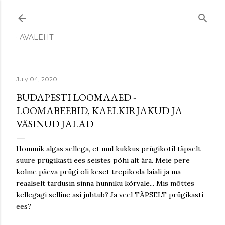
Skip to main content
AVALEHT
July 04, 2020
BUDAPESTI LOOMAAED -
LOOMABEEBID, KAELKIRJAKUD JA
VÄSINUD JALAD
Hommik algas sellega, et mul kukkus prügikotil täpselt
suure prügikasti ees seistes põhi alt ära. Meie pere
kolme päeva prügi oli keset trepikoda laiali ja ma
reaalselt tardusin sinna hunniku kõrvale... Mis mõttes
kellegagi selline asi juhtub? Ja veel TÄPSELT prügikasti
ees?