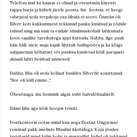
Telefoni mul ka kaasas ei olnud ja otsustasin kiiresti
tuppa harja ja kühvli järele joosta. Ise lootsin, et keegi
vahepeal seda trepikoja osa läbida ei soovi. Õnneks oli
Silver koti kukkumisest tekkinud pauku kuulnud ja rõdule
tulnud ning ma sain ta endale sündmuskohalt lahkumata
koos vajalike tarvikutega appi kutsuda. Hahha, ilge pauk
käis küll, meie maja kajab lihtsalt hullupööra ja ka kõige
salajasemat köhatust või puuksu kuulevad kõik parajasti
aknaid lahti hoidvad inimesed.
Hahha, Mia oli seda kolinat kuuldes Silverile sosistanud:
"See oli küll emme...".
Ühesõnaga, mu hommik algas suht halvalõhnaliselt.
Edasi läks aga kõik hoopis teisiti.
Postkontoris ootas mind kuu aega Eestist Ungarisse
reisinud pakk imeliste Muulini kleitidega. Koju jõudes
tervitasid mind külm kohv ja musirullid, kellel oli tekkinud