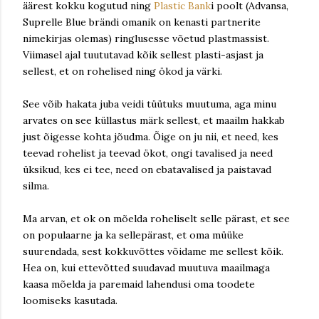
äärest kokku kogutud ning
Plastic Bank
i poolt (Advansa,
Suprelle Blue brändi omanik on kenasti partnerite
nimekirjas olemas) ringlusesse võetud plastmassist.
Viimasel ajal tuututavad kõik sellest plasti-asjast ja
sellest, et on rohelised ning ökod ja värki.
See võib hakata juba veidi tüütuks muutuma, aga minu
arvates on see küllastus märk sellest, et maailm hakkab
just õigesse kohta jõudma. Õige on ju nii, et need, kes
teevad rohelist ja teevad ökot, ongi tavalised ja need
üksikud, kes ei tee, need on ebatavalised ja paistavad
silma.
Ma arvan, et ok on mõelda roheliselt selle pärast, et see
on populaarne ja ka sellepärast, et oma müüke
suurendada, sest kokkuvõttes võidame me sellest kõik.
Hea on, kui ettevõtted suudavad muutuva maailmaga
kaasa mõelda ja paremaid lahendusi oma toodete
loomiseks kasutada.