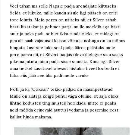
Veel tahan ma selle Napsie padja arendajate kiituseks
öelda, et lukuke, mille kaudu sisule ligi pääseb on eriti
tore leiutis. Meie peres on näiteks nii, et Silver tahab
hästi liisatakat ja pehmet patja, mulle meeldib aga hästi
suur ja paks padi, noh et ikka tunda oleks, et midagi on
pea all, saab vajadusel kaissu võtta ja nohuga on ka mõnus
hingata. Just see lukk seal padja ääres päästaks meie
pere päeva nii, et Silveri padjas oleva üleliigse sisu saaks
pikema jututa minu padja sisse suunata. Kuna aga Silver
oma hetkel kasutusel olevast liistakast veel loobuda ei
taha, siis jääb see üks padi meile varuks.
Noh, ja ka "Ookean" tekid-padjad on masinpestavad!
Mulle on alati ja kõige puhul väga oluline, et asja oleks
lihtne kodustes tingimustes hooldada, mitte ei peaks
neid mööda erinevaid asutusi vedama ja pesemise eest
kallist hinda maksma.