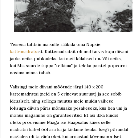
Teisena tahtsin ma sulle rääkida oma Napsie
kattemadratsi
st. Kattemadratsit oli mul tarvis koju diivani
jaoks neiks puhkudeks, kui meil külalised on. Või neiks,
kui Mia suurde tuppa "telkima" ja teleka paistel popcorni
nosima minna tahab.
Valisingi meie diivani mõõtude järgi 140 x 200
kattemadratsi (neid on 5 erinevat suurust) ja see sobib
ideaalselt, ning sellega muutus meie muidu väikese
loksuga diivan päris mõnusaks pesakeseks, kus hea uni ja
mõnus magamine on garanteeritud. Et asi ikka kindel
oleks proovisime Miaga ise Haapsalus käies selle
madratsi kahel ööl ära ka ja kiidame heaks. Isegi põrandal
magades oli ta väga okei, kui armastad kõvemapoolset