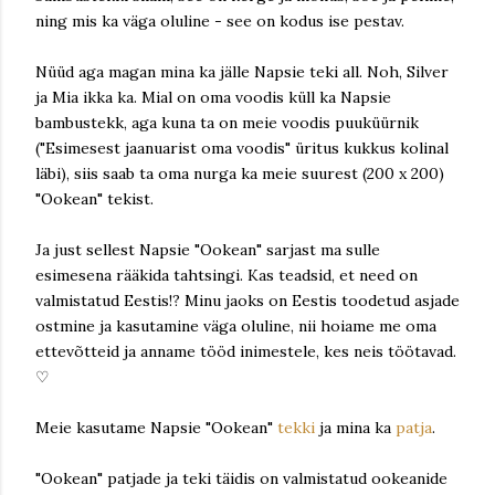
ning mis ka väga oluline - see on kodus ise pestav.
Nüüd aga magan mina ka jälle Napsie teki all. Noh, Silver
ja Mia ikka ka. Mial on oma voodis küll ka Napsie
bambustekk, aga kuna ta on meie voodis puuküürnik
("Esimesest jaanuarist oma voodis" üritus kukkus kolinal
läbi), siis saab ta oma nurga ka meie suurest (200 x 200)
"Ookean" tekist.
Ja just sellest Napsie "Ookean" sarjast ma sulle
esimesena rääkida tahtsingi. Kas teadsid, et need on
valmistatud Eestis!? Minu jaoks on Eestis toodetud asjade
ostmine ja kasutamine väga oluline, nii hoiame me oma
ettevõtteid ja anname tööd inimestele, kes neis töötavad.
♡
Meie kasutame Napsie "Ookean"
tekki
ja mina ka
patja
.
"Ookean" patjade ja teki täidis on valmistatud ookeanide