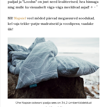
padjad ja "Loodus" on just need kvaliteetsed, hea hinnaga
ning mulle ka visuaalselt väga-väga meeldivad asjad! ✧・ﾟ
NB!
Napsiel
veel mõded päevad megasuured soodukad,
kel vaja tekke-patju-madratseid ja voodipesu, vaadake
üle!
Ühe Napsie ookeani padja sees on 34,2 ümbertöödeldud