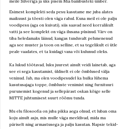
meile Silveriga ja üks pisem Mia bambusteki ümber.
Esimest komplekti seda pesu kasutame me juba alates
maikuust ja tõesti olen väga rahul. Kuna meil ei ole palju
voodipesu (aga on kuivati), siis saavad need korralikult
vatti ja see komplekt on väga ilusana püsinud. Värv on
tiba heledamaks läinud, kangas tunduvalt pehmenenud
aga see muster ja toon on selline, et sa tegelikult ei ütle
peale vaadates, et ta kuidagi vana või kulunud oleks.
Ka lukud töötavad, luku juurest ainult veidi lainetab, aga
see ei sega kasutamist, üldiselt ei ole õmblused välja
veninud. Jah, ma olen voodipesudel ka hulka lühema
kasutusajaga toppe, õmbluste venimist ning furnituuri
purunemist kogenud ja sellepärast oskan kõige selle
MITTE juhtumisest suurt rõõmu tunda.
Mu elu filosoofia on juba pikka aega olnud, et luban oma
koju ainult asju, mis mulle väga meeldivad, mida ma
päriselt ning armastusega ja palju kasutan. Napsie tekid-