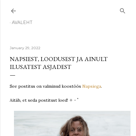
Skip to main content
AVALEHT
January 29, 2022
NAPSIEST, LOODUSEST JA AINULT
ILUSATEST ASJADEST
See postitus on valminud koostöös
Napsiega
.
Aitäh, et seda postitust loed! ✧・ﾟ