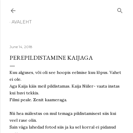
Skip to main content
AVALEHT
June 14, 2018
PEREPILDISTAMINE KAIJAGA
Kuu alguses, või oli see hoopis eelmise kuu lõpus. Vahet
ei ole.
Aga Kaija käis meil pildistamas. Kaija Niiler- vaata instas
kui huvi tekkis.
Filmi peale. Zenit kaameraga.
Nii hea mälestus on mul temaga pildistamisest siis kui
veel rase olin.
Sain väga lahedad fotod siis ja ka sel korral ei pidanud