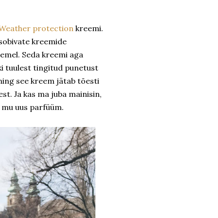
 Weather protection
kreemi.
 sobivate kreemide
semel. Seda kreemi aga
ki tuulest tingitud punetust
ning see kreem jätab tõesti
est. Ja kas ma juba mainisin,
ui mu uus parfüüm.