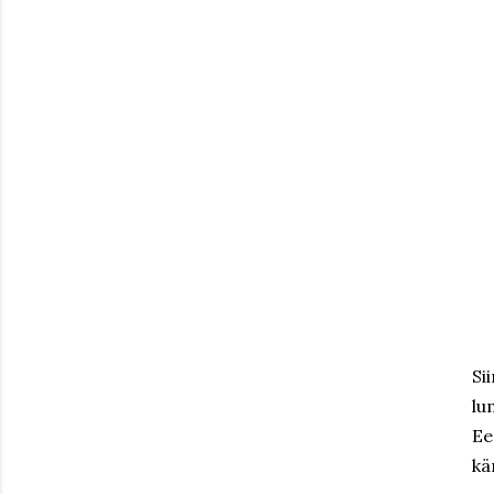
Si
lu
Ee
kä