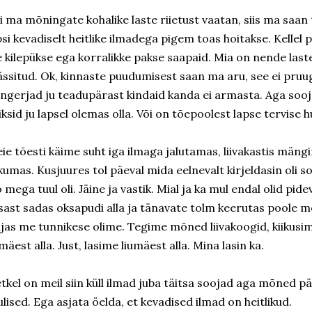
i ma mõningate kohalike laste riietust vaatan, siis ma saan 
psi kevadiselt heitlike ilmadega pigem toas hoitakse. Kellel po
e kilepükse ega korralikke pakse saapaid. Mia on nende last
ssitud. Ok, kinnaste puudumisest saan ma aru, see ei pruug
ngerjad ju teadupärast kindaid kanda ei armasta. Aga sooj
iksid ju lapsel olemas olla. Või on tõepoolest lapse tervise
ie tõesti käime suht iga ilmaga jalutamas, liivakastis män
ikumas. Kusjuures tol päeval mida eelnevalt kirjeldasin oli 
 mega tuul oli. Jäine ja vastik. Mial ja ka mul endal olid pid
sast sadas oksapudi alla ja tänavate tolm keerutas poole me
ljas me tunnikese olime. Tegime mõned liivakoogid, kiikusi
umäest alla. Just, lasime liumäest alla. Mina lasin ka.
tkel on meil siin küll ilmad juba täitsa soojad aga mõned p
ulised. Ega asjata öelda, et kevadised ilmad on heitlikud.