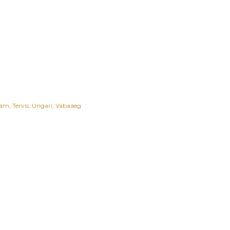
aam
Tervis
Ungari
Vabaaeg