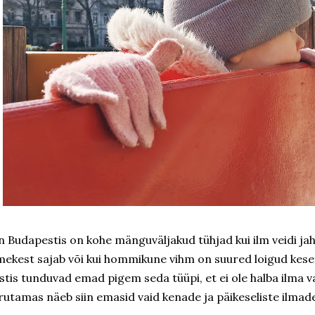
in Budapestis on kohe mänguväljakud tühjad kui ilm veidi ja
mekest sajab või kui hommikune vihm on suured loigud kese
stis tunduvad emad pigem seda tüüpi, et ei ole halba ilma va
rutamas näeb siin emasid vaid kenade ja päikeseliste ilmad