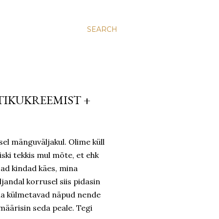
SEARCH
TIKUKREEMIST +
el mänguväljakul. Olime küll
iski tekkis mul mõte, et ehk
ojad kindad käes, mina
jandal korrusel siis pidasin
oma külmetavad näpud nende
määrisin seda peale. Tegi