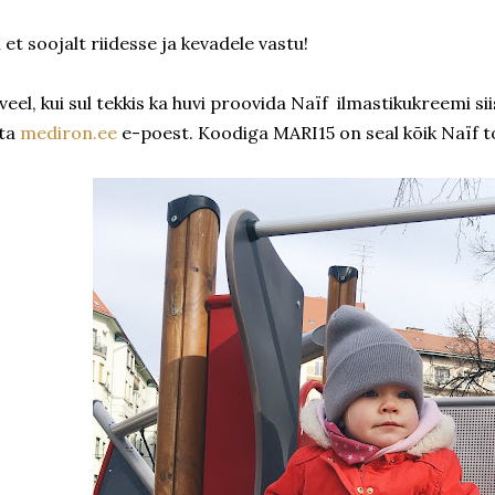
i et soojalt riidesse ja kevadele vastu!
 veel, kui sul tekkis ka huvi proovida Naïf ilmastikukreemi sii
ta
mediron.ee
e-poest. Koodiga MARI15 on seal kõik Naïf