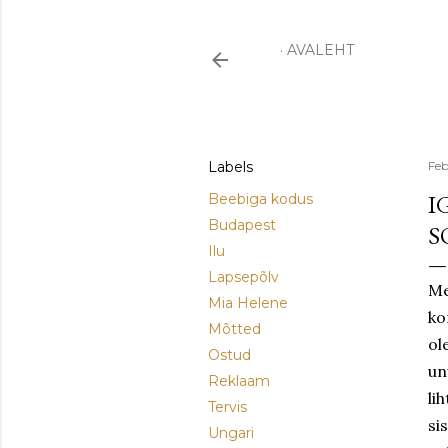
AVALEHT
Labels
Feb
I
Beebiga kodus
Budapest
S
Ilu
Lapsepõlv
Me
Mia Helene
ko
Mõtted
ol
Ostud
un
Reklaam
li
Tervis
si
Ungari