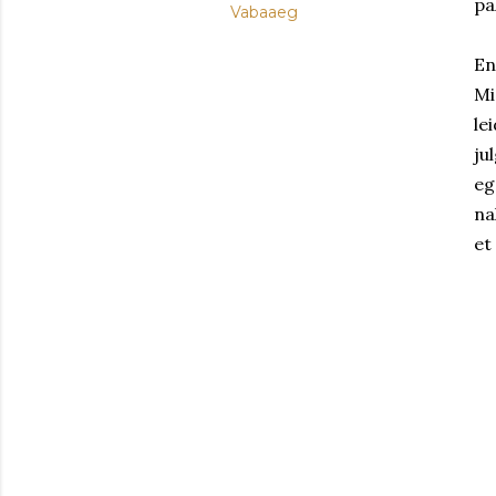
pa
Vabaaeg
En
Mi
le
ju
eg
na
et