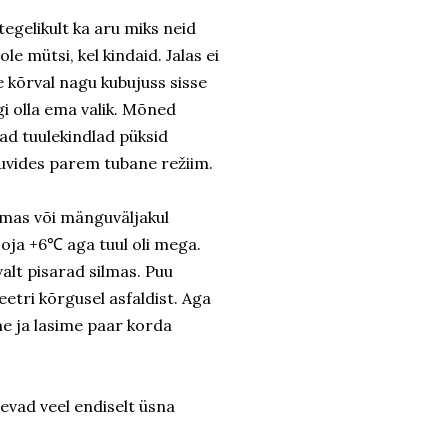
tegelikult ka aru miks neid
le mütsi, kel kindaid. Jalas ei
e kõrval nagu kubujuss sisse
i olla ema valik. Mõned
ad tuulekindlad püksid
 huvides parem tubane režiim.
gimas või mänguväljakul
sooja +6℃ aga tuul oli mega.
evalt pisarad silmas. Puu
etri kõrgusel asfaldist. Aga
me ja lasime paar korda
äevad veel endiselt üsna