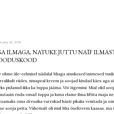
Skip to main content
ruary 22, 2019
GA ILMAGA, NATUKE JUTTU NAÏF ILMAS
OODUSKOOD
 olime üle-eelmisel nädalal Miaga ainukesed inimesed tuulis
rralikult riides, ninapeal kreem ja soojad kindad käes aga si
eks pidanud ikka ka tuppa jääma. Või õigemini. Mial olid so
ustasin enda omad tuppa ja kuna elame ilma liftita maja nel
htsamaks oma dressika varrukad hästi pikaks venitada ja 
sse sooja peita. Vähemalt oli mul Mia õuekreem kaasas, ma 