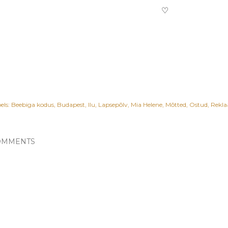
♡
els:
Beebiga kodus
Budapest
Ilu
Lapsepõlv
Mia Helene
Mõtted
Ostud
Rekl
OMMENTS