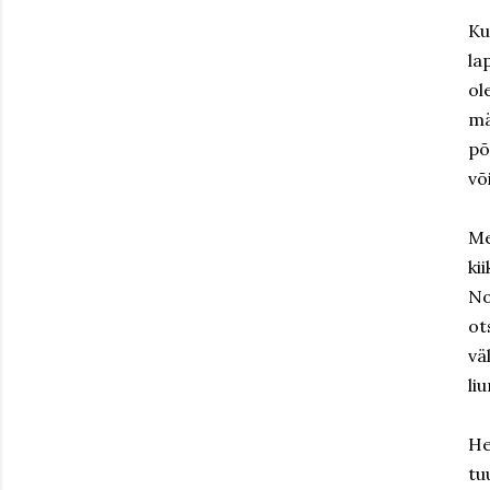
Ku
la
ol
mä
põ
võ
Me
ki
No
ot
vä
li
He
tu