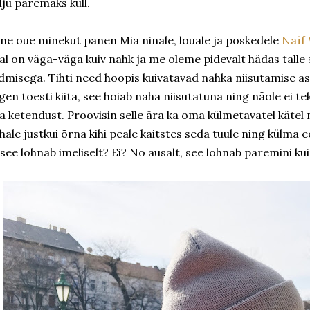
lju paremaks küll.
ne õue minekut panen Mia ninale, lõuale ja põskedele
Naïf
al on väga-väga kuiv nahk ja me oleme pidevalt hädas talle
idmisega. Tihti need hoopis kuivatavad nahka niisutamise a
lgen tõesti kiita, see hoiab naha niisutatuna ning näole ei te
a ketendust. Proovisin selle ära ka oma külmetavatel kätel 
hale justkui õrna kihi peale kaitstes seda tuule ning külma e
 see lõhnab imeliselt? Ei? No ausalt, see lõhnab paremini k