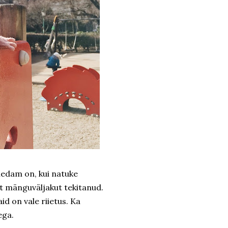
hedam on, kui natuke
t mänguväljakut tekitanud.
id on vale riietus. Ka
ega.