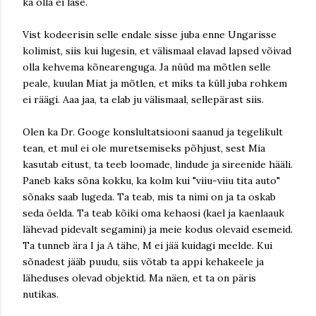
ka olla ei lase.
Vist kodeerisin selle endale sisse juba enne Ungarisse
kolimist, siis kui lugesin, et välismaal elavad lapsed võivad
olla kehvema kõnearenguga. Ja nüüd ma mõtlen selle
peale, kuulan Miat ja mõtlen, et miks ta küll juba rohkem
ei räägi. Aaa jaa, ta elab ju välismaal, sellepärast siis.
Olen ka Dr. Googe konslultatsiooni saanud ja tegelikult
tean, et mul ei ole muretsemiseks põhjust, sest Mia
kasutab eitust, ta teeb loomade, lindude ja sireenide hääli.
Paneb kaks sõna kokku, ka kolm kui "viiu-viiu tita auto"
sõnaks saab lugeda. Ta teab, mis ta nimi on ja ta oskab
seda öelda. Ta teab kõiki oma kehaosi (kael ja kaenlaauk
lähevad pidevalt segamini) ja meie kodus olevaid esemeid.
Ta tunneb ära I ja A tähe, M ei jää kuidagi meelde. Kui
sõnadest jääb puudu, siis võtab ta appi kehakeele ja
läheduses olevad objektid. Ma näen, et ta on päris
nutikas.