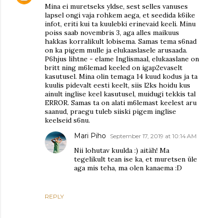
Mina ei muretseks yldse, sest selles vanuses
lapsel ongi vaja rohkem aega, et seedida k6ike
infot, eriti kui ta kuulebki erinevaid keeli. Minu
poiss saab novembris 3, aga alles maikuus
hakkas korralikult lobisema. Samas tema s6nad
on ka pigem mulle ja elukaaslasele arusaada.
P6hjus lihtne - elame Inglismaal, elukaaslane on
britt ning m6lemad keeled on igap2evaselt
kasutusel. Mina olin temaga 14 kuud kodus ja ta
kuulis pidevalt eesti keelt, siis l2ks hoidu kus
ainult inglise keel kasutusel, muidugi tekkis tal
ERROR. Samas ta on alati m6lemast keelest aru
saanud, praegu tuleb siiski pigem inglise
keelseid s6nu.
Mari Piho
September 17, 2019 at 10:14 AM
Nii lohutav kuulda :) aitäh! Ma
tegelikult tean ise ka, et muretsen üle
aga mis teha, ma olen kanaema :D
REPLY