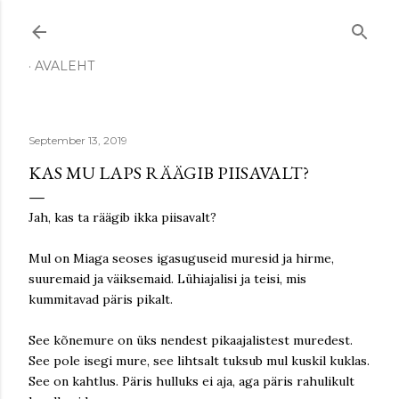
Skip to main content
AVALEHT
September 13, 2019
KAS MU LAPS RÄÄGIB PIISAVALT?
Jah, kas ta räägib ikka piisavalt?
Mul on Miaga seoses igasuguseid muresid ja hirme,
suuremaid ja väiksemaid. Lühiajalisi ja teisi, mis
kummitavad päris pikalt.
See kõnemure on üks nendest pikaajalistest muredest.
See pole isegi mure, see lihtsalt tuksub mul kuskil kuklas.
See on kahtlus. Päris hulluks ei aja, aga päris rahulikult