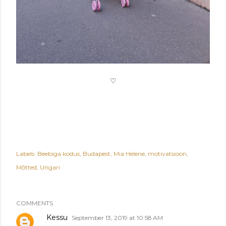
♡
Labels:
Beebiga kodus
Budapest
Mia Helene
motivatsioon
Mõtted
Ungari
COMMENTS
Kessu
September 13, 2019 at 10:58 AM