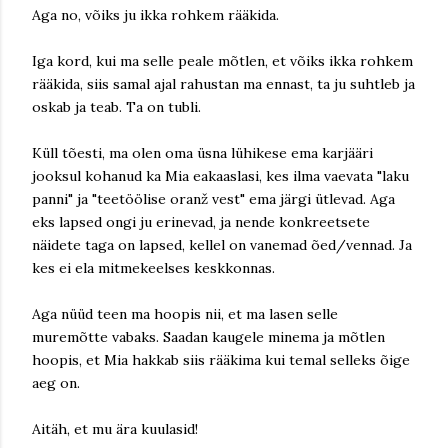
Aga no, võiks ju ikka rohkem rääkida.
Iga kord, kui ma selle peale mõtlen, et võiks ikka rohkem
rääkida, siis samal ajal rahustan ma ennast, ta ju suhtleb ja
oskab ja teab. Ta on tubli.
Küll tõesti, ma olen oma üsna lühikese ema karjääri
jooksul kohanud ka Mia eakaaslasi, kes ilma vaevata "laku
panni" ja "teetöölise oranž vest" ema järgi ütlevad. Aga
eks lapsed ongi ju erinevad, ja nende konkreetsete
näidete taga on lapsed, kellel on vanemad õed/vennad. Ja
kes ei ela mitmekeelses keskkonnas.
Aga nüüd teen ma hoopis nii, et ma lasen selle
muremõtte vabaks. Saadan kaugele minema ja mõtlen
hoopis, et Mia hakkab siis rääkima kui temal selleks õige
aeg on.
Aitäh, et mu ära kuulasid!