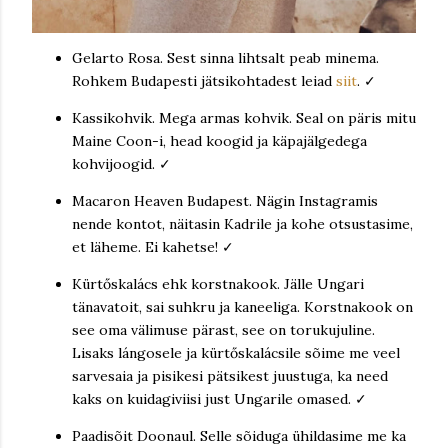
Gelarto Rosa. Sest sinna lihtsalt peab minema.
Rohkem Budapesti jätsikohtadest leiad
siit
. ✓
Kassikohvik. Mega armas kohvik. Seal on päris mitu
Maine Coon-i, head koogid ja käpajälgedega
kohvijoogid. ✓
Macaron Heaven Budapest. Nägin Instagramis
nende kontot, näitasin Kadrile ja kohe otsustasime,
et läheme. Ei kahetse! ✓
Kürtőskalács ehk korstnakook. Jälle Ungari
tänavatoit, sai suhkru ja kaneeliga. Korstnakook on
see oma välimuse pärast, see on torukujuline.
Lisaks lángosele ja kürtőskalácsile sõime me veel
sarvesaia ja pisikesi pätsikest juustuga, ka need
kaks on kuidagiviisi just Ungarile omased. ✓
Paadisõit Doonaul. Selle sõiduga ühildasime me ka