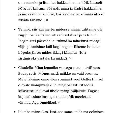
oma nimekirja lisamist hakkasime me kõik äkitselt
kõrgust kartma. Või noh, mina ja Kadri hakkasime,
ja me ei olnud kindlad, kas ka oma lapsi sinna ülesse
lubada tahame... ⤬
Termid, siis kui me termidesse minna tahtsime oli
riigipüha. Kartsime ülerahvastatust ja ei läinud.
Järgmistel päevadel ei tulnud ka minekust midagi
välja, plaanisime küll koguaeg, et läheme homme.
Lõpuks jäi termides ikkagi käimata. Noh,
järgmiseks aastaks ka midagi. ⤬
Citadella. Minu lemmiku vaatega vaatamisväärsus
Budapestis. Mõnus matk mäkke on vaid boonus.
Meie läksime enne üles ronimist veel Gellérti mäel
olevale mänguväljakule, ning pärast Citadella
külastust ka üleval ühele mänguväljakule. Tagasi
koju sõitsime bussiga, olime kõik meeletult
väsinud. Aga õnnelikud. ✓
Liumäe mängukas. Just see sama, mida ma eelmises