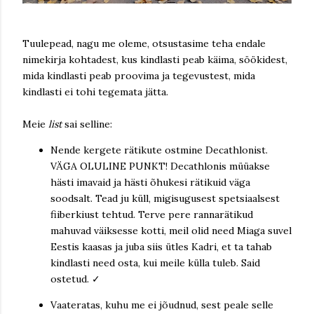
Tuulepead, nagu me oleme, otsustasime teha endale
nimekirja kohtadest, kus kindlasti peab käima, söökidest,
mida kindlasti peab proovima ja tegevustest, mida
kindlasti ei tohi tegemata jätta.
Meie
list
sai selline:
Nende kergete rätikute ostmine Decathlonist.
VÄGA OLULINE PUNKT! Decathlonis müüakse
hästi imavaid ja hästi õhukesi rätikuid väga
soodsalt. Tead ju küll, migisugusest spetsiaalsest
fiiberkiust tehtud. Terve pere rannarätikud
mahuvad väiksesse kotti, meil olid need Miaga suvel
Eestis kaasas ja juba siis ütles Kadri, et ta tahab
kindlasti need osta, kui meile külla tuleb. Said
ostetud. ✓
Vaateratas, kuhu me ei jõudnud, sest peale selle