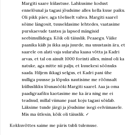
Margiti saare külastuse. Lahkusime kodust
ennelõunal ja tagasi jõudsime alles kella kuue paiku.
Oli pikk päev, aga tõeliselt vahva. Margiti saarel
sõime lángosit, tuuseldasime lehtedes, vaatasime
purskaevude tantsu ja lapsed mängisid
seebimullidega. Kõik oli täiuslik. Peaaegu. Väike
paanika käib ju ikka asja juurde, ma unustasin ära, et
saarele on alati vaja sularaha kaasa võtta ja Kadri
arvas, et tal on ainult 1000 forinti alles, minul oli ka
natuke, aga mitte nii palju, et kuuekesi söönuks
saada. Hiljem ikkagi selgus, et Kadri pani ühe
nulliga puusse ja lõpuks nautisime me rõõmsalt
külluslikku lõunasööki Margiti saarel. Aaa ja oma
paadigraafiku kaotasime me ka ära ning me ei
teadnud, millal viimane paat koju tagasi sõidab.
Läksime tunde järgi ja jõudsime isegi eelviimasele.
Mis ma ütlesin, kõik oli täiuslik. ✓
Kokkuvõttes saime me päris tubli tulemuse.