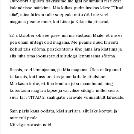
Oktoobri alguses hakkasime me igal hommikul ristikest
kalendrisse märkima. Mia kilkas pudrulusikas käes: "Titad
siia!", mina ütlesin talle seepeale mitu ööd me veel
magama peame enne, kui Liisu ja Kiku siia jõuavad.
22. oktoober oli see päev, mil ma vastasin Miale, et me ei
pea enam ühtegi ööd magama. Me peame nüüd kiiresti
kõhud täis sööma, postkontoris ühe jama ära klattima ja
siis juba oma joonistatud siltidega lennujaama sõitma.
Bussis, teel lennujaama, jäi Mia magama. Üles ei ärganud
ta ka siis, kui buss peatus ja me kohale jõudsime.
Märkasin kohe, et Riia lend on juba maandunud, ning
kobistasin magava lapse ja värvilise sildiga, millel seisis
suur kiri TITAD 2, saabujate väravale võimalikult lähedale.
Sain päris kaua oodata, käsi suri ära, silt läks kortsu ja
nutt tuli peale.
Nii väga ootasin neid.