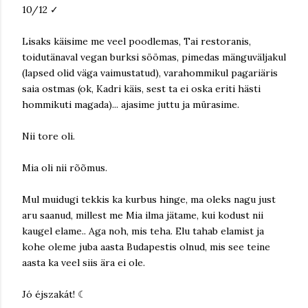
10/12 ✓
Lisaks käisime me veel poodlemas, Tai restoranis,
toidutänaval vegan burksi söömas, pimedas mänguväljakul
(lapsed olid väga vaimustatud), varahommikul pagariäris
saia ostmas (ok, Kadri käis, sest ta ei oska eriti hästi
hommikuti magada)... ajasime juttu ja mürasime.
Nii tore oli.
Mia oli nii rõõmus.
Mul muidugi tekkis ka kurbus hinge, ma oleks nagu just
aru saanud, millest me Mia ilma jätame, kui kodust nii
kaugel elame.. Aga noh, mis teha. Elu tahab elamist ja
kohe oleme juba aasta Budapestis olnud, mis see teine
aasta ka veel siis ära ei ole.
Jó éjszakát! ☾