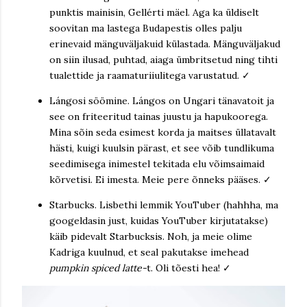
punktis mainisin, Gellérti mäel. Aga ka üldiselt
soovitan ma lastega Budapestis olles palju
erinevaid mänguväljakuid külastada. Mänguväljakud
on siin ilusad, puhtad, aiaga ümbritsetud ning tihti
tualettide ja raamaturiiulitega varustatud. ✓
Lángosi söömine. Lángos on Ungari tänavatoit ja
see on friteeritud tainas juustu ja hapukoorega.
Mina sõin seda esimest korda ja maitses üllatavalt
hästi, kuigi kuulsin pärast, et see võib tundlikuma
seedimisega inimestel tekitada elu võimsaimaid
kõrvetisi. Ei imesta. Meie pere õnneks pääses. ✓
Starbucks. Lisbethi lemmik YouTuber (hahhha, ma
googeldasin just, kuidas YouTuber kirjutatakse)
käib pidevalt Starbucksis. Noh, ja meie olime
Kadriga kuulnud, et seal pakutakse imehead
pumpkin spiced latte-
t. Oli tõesti hea! ✓