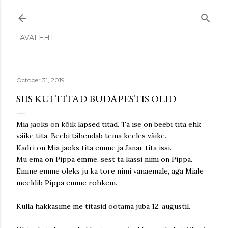
Skip to main content
AVALEHT
October 31, 2019
SIIS KUI TITAD BUDAPESTIS OLID
Mia jaoks on kõik lapsed titad. Ta ise on beebi tita ehk
väike tita. Beebi tähendab tema keeles väike.
Kadri on Mia jaoks tita emme ja Janar tita issi.
Mu ema on Pippa emme, sest ta kassi nimi on Pippa.
Emme emme oleks ju ka tore nimi vanaemale, aga Miale
meeldib Pippa emme rohkem.
Külla hakkasime me titasid ootama juba 12. augustil.