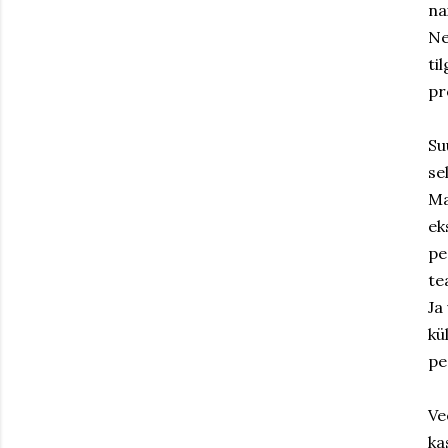
na
Ne
ti
pr
Su
se
Ma
ek
pe
te
Ja
kü
pe
Ve
ka