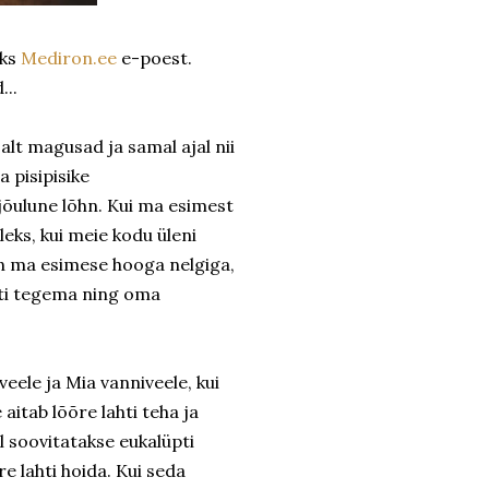
eks
Mediron.ee
e-poest.
...
alt magusad ja samal ajal nii
 pisipisike
õulune lõhn. Kui ma esimest
leks, kui meie kodu üleni
sin ma esimese hooga nelgiga,
ahti tegema ning oma
eele ja Mia vanniveele, kui
e aitab lõõre lahti teha ja
l soovitatakse eukalüpti
re lahti hoida. Kui seda