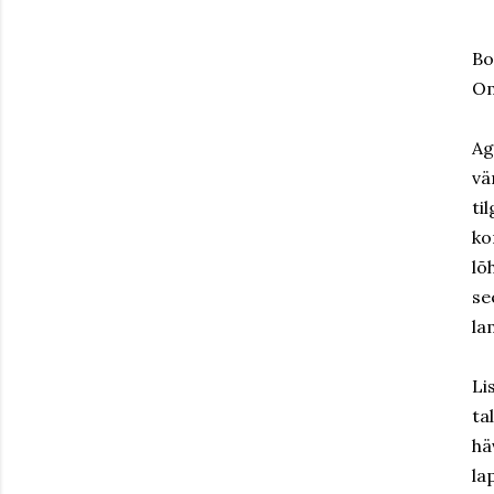
Bo
Om
Ag
vä
ti
ko
lõ
se
la
Li
ta
hä
la