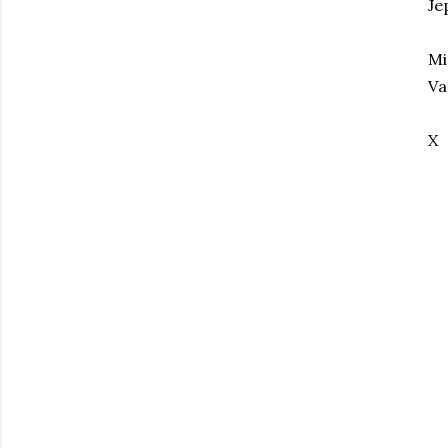
Je
Mi
Va
X