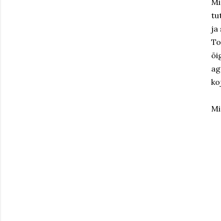
Mi
tu
ja
To
õi
ag
ko
Mi