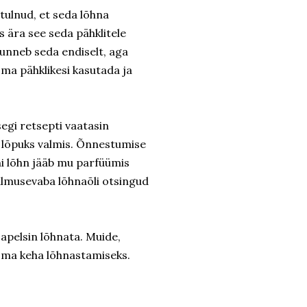
 tulnud, et seda lõhna
s ära see seda pähklitele
tunneb seda endiselt, aga
oma pähklikesi kasutada ja
segi retsepti vaatasin
ka lõpuks valmis. Õnnestumise
ini lõhn jääb mu parfüümis
julmusevaba lõhnaõli otsingud
 apelsin lõhnata. Muide,
 oma keha lõhnastamiseks.