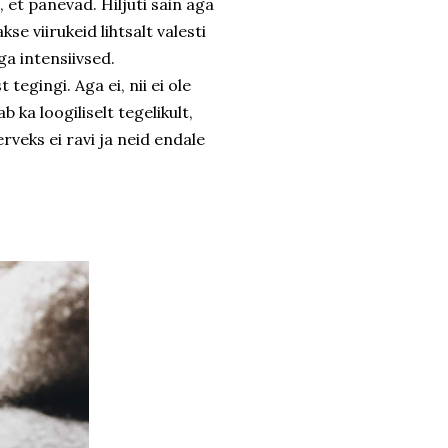
 et panevad. Hiljuti sain aga
kse viirukeid lihtsalt valesti
ga intensiivsed.
 tegingi. Aga ei, nii ei ole
 ka loogiliselt tegelikult,
rveks ei ravi ja neid endale