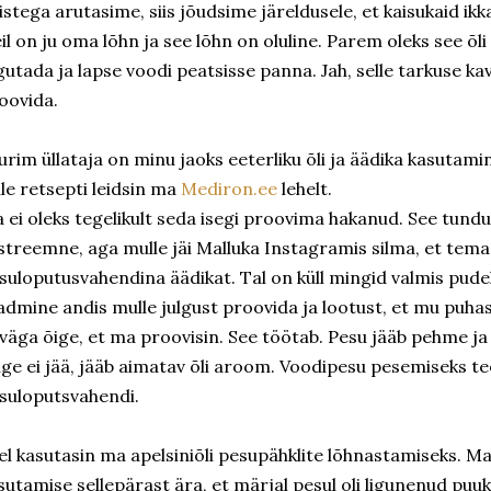
istega arutasime, siis jõudsime järeldusele, et kaisukaid ikka 
il on ju oma lõhn ja see lõhn on oluline. Parem oleks see õli 
lgutada ja lapse voodi peatsisse panna. Jah, selle tarkuse k
oovida.
urim üllataja on minu jaoks eeterliku õli ja äädika kasutam
lle retsepti leidsin ma
Mediron.ee
lehelt.
 ei oleks tegelikult seda isegi proovima hakanud. See tundu
streemne, aga mulle jäi Malluka Instagramis silma, et tema
suloputusvahendina äädikat. Tal on küll mingid valmis pude
admine andis mulle julgust proovida ja lootust, et mu puhas
 väga õige, et ma proovisin. See töötab. Pesu jääb pehme ja 
lge ei jää, jääb aimatav õli aroom. Voodipesu pesemiseks t
suloputsvahendi.
el kasutasin ma apelsiniõli pesupähklite lõhnastamiseks. Ma
sutamise sellepärast ära, et märjal pesul oli ligunenud pu