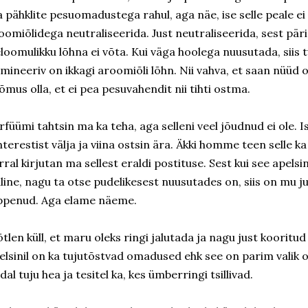
 pähklite pesuomadustega rahul, aga näe, ise selle peale ei
oomiõlidega neutraliseerida. Just neutraliseerida, sest päri
eloomulikku lõhna ei võta. Kui väga hoolega nuusutada, siis 
mineeriv on ikkagi aroomiõli lõhn. Nii vahva, et saan nüüd 
õmus olla, et ei pea pesuvahendit nii tihti ostma.
rfüümi tahtsin ma ka teha, aga selleni veel jõudnud ei ole. I
nterestist välja ja viina ostsin ära. Äkki homme teen selle 
rral kirjutan ma sellest eraldi postituse. Sest kui see apels
lline, nagu ta otse pudelikesest nuusutades on, siis on mu 
ppenud. Aga elame näeme.
tlen küll, et maru oleks ringi jalutada ja nagu just kooritud
elsinil on ka tujutõstvad omadused ehk see on parim valik
dal tuju hea ja tesitel ka, kes ümberringi tsillivad.