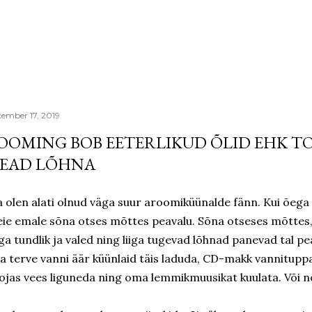
Skip to main content
ember 17, 2019
OOMING BOB EETERLIKUD ÕLID EHK TOA
EAD LÕHNA
 olen alati olnud väga suur aroomiküünalde fänn. Kui õega n
ie emale sõna otses mõttes peavalu. Sõna otseses mõttes,
ga tundlik ja valed ning liiga tugevad lõhnad panevad tal p
ka terve vanni äär küünlaid täis laduda, CD-makk vannitupp
ojas vees liguneda ning oma lemmikmuusikat kuulata. Või no