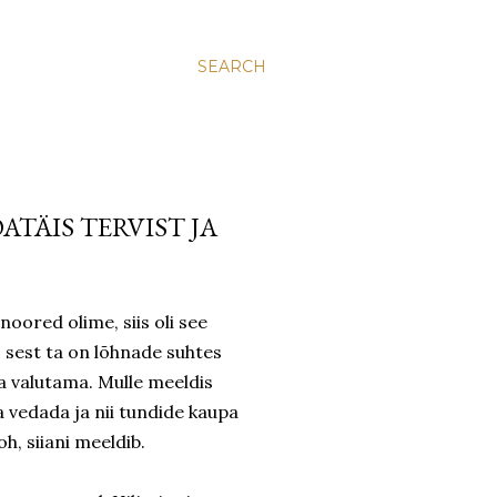
SEARCH
TÄIS TERVIST JA
oored olime, siis oli see
 sest ta on lõhnade suhtes
ea valutama. Mulle meeldis
a vedada ja nii tundide kaupa
h, siiani meeldib.