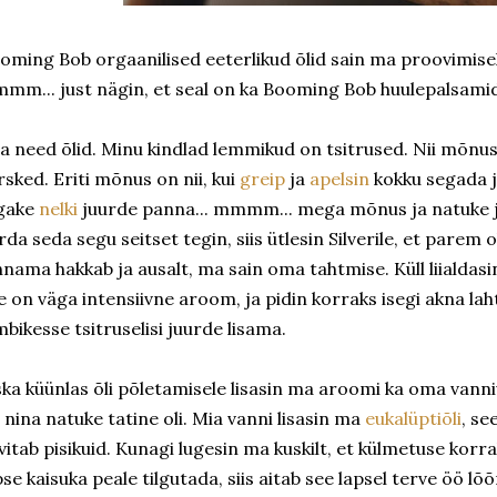
oming Bob orgaanilised eeterlikud õlid sain ma proovimis
mm... just nägin, et seal on ka Booming Bob huulepalsamid
a need õlid. Minu kindlad lemmikud on tsitrused. Nii mõnus
rsked. Eriti mõnus on nii, kui
greip
ja
apelsin
kokku segada ja
lgake
nelki
juurde panna... mmmm... mega mõnus ja natuke j
rda seda segu seitset tegin, siis ütlesin Silverile, et parem o
hnama hakkab ja ausalt, ma sain oma tahtmise. Küll liialda
e on väga intensiivne aroom, ja pidin korraks isegi akna l
mbikesse tsitruselisi juurde lisama.
ska küünlas õli põletamisele lisasin ma aroomi ka oma vanniv
l nina natuke tatine oli. Mia vanni lisasin ma
eukalüptiõli
, se
vitab pisikuid. Kunagi lugesin ma kuskilt, et külmetuse korra
pse kaisuka peale tilgutada, siis aitab see lapsel terve öö lõõ