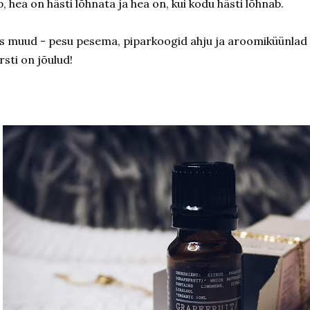
p, hea on hästi lõhnata ja hea on, kui kodu hästi lõhnab.
s muud - pesu pesema, piparkoogid ahju ja aroomiküünlad
rsti on jõulud!