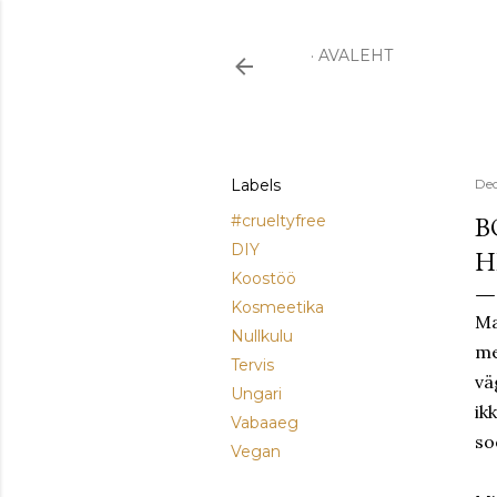
AVALEHT
Labels
Dec
B
#crueltyfree
DIY
H
Koostöö
Kosmeetika
Ma
Nullkulu
me
Tervis
vä
Ungari
ik
Vabaaeg
so
Vegan