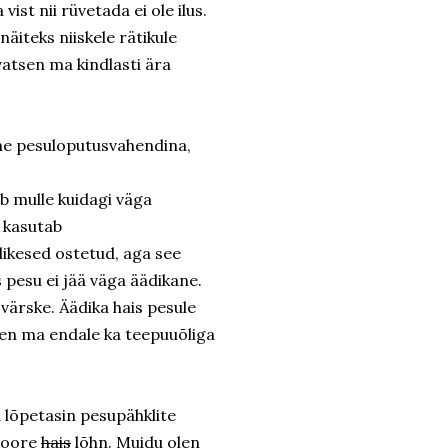
vist nii rüvetada ei ole ilus.
näiteks niiskele rätikule
avatsen ma kindlasti ära
ine pesuloputusvahendina,
b mulle kuidagi väga
 kasutab
likesed ostetud, aga see
 pesu ei jää väga äädikane.
värske. Äädika hais pesule
een ma endale ka teepuuõliga
 lõpetasin pesupähklite
ukoore
hais
lõhn. Muidu olen