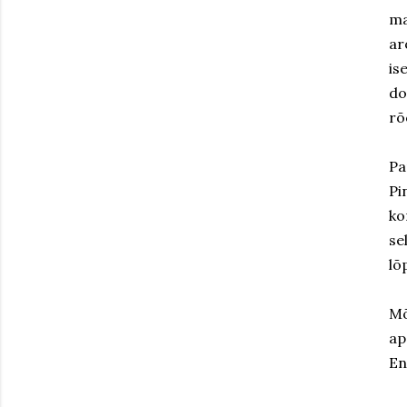
ma
ar
is
do
rõ
Pa
Pi
ko
se
lõ
Mõ
ap
En