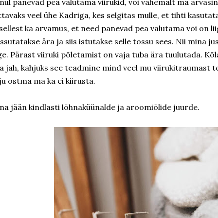
nul panevad pea valutama viirukid, või vähemalt ma arvasin,
ttavaks veel ühe Kadriga, kes selgitas mulle, et tihti kasutata
 sellest ka arvamus, et need panevad pea valutama või on lii
ssutatakse ära ja siis istutakse selle tossu sees. Nii mina just
ge. Pärast viiruki põletamist on vaja tuba ära tuulutada. Kõlab
a jah, kahjuks see teadmine mind veel mu viirukitraumast te
ju ostma ma ka ei kiirusta.
na jään kindlasti lõhnaküünalde ja aroomiõlide juurde.