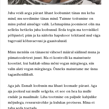
Juba veidi aega pärast lihast loobumist tänas mu keha
mind, mu seedimine tänas mind. Taimne toitumine on
minu puhul ainuõige valik. Lehmapiima joomisest olin ma
selleks hetkeks juba loobunud. Seda tegin ma tervislikel
põhjustel, piim ja ka näiteks hapukoor tekitasid mul väga
tugevaid kõhuvaevusi ja gaasivalusid.
Minu menüüs on tänaseni vähesel määral säilinud muna ja
piimatoodetest juust. Ma ei kontrolli ka maiustuste
koostist, kui hakkab silma mõni vegan märgisega, siis
valin alati vegan märgisega. Õnneks maiustame me üsna
tagasihoidlikult.
Aga jah. Esmalt loobusin ma lihast loomade pärast. Aga
aja jooksul sai mulle selgeks, et see on hea ka mulle
endale ja maailmale. Liha tootmine on paljude kahjulike
mõjudega, ressursirohke ja kulukas protsess. Mina ei
taha seda toetada.