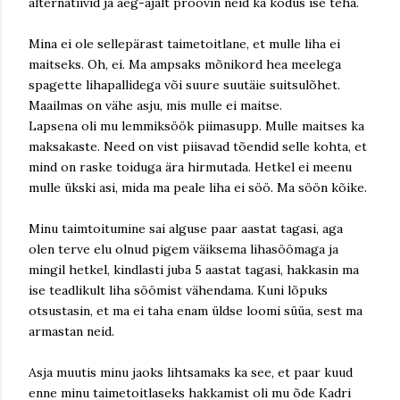
alternatiivid ja aeg-ajalt proovin neid ka kodus ise teha.
Mina ei ole sellepärast taimetoitlane, et mulle liha ei
maitseks. Oh, ei. Ma ampsaks mõnikord hea meelega
spagette lihapallidega või suure suutäie suitsulõhet.
Maailmas on vähe asju, mis mulle ei maitse.
Lapsena oli mu lemmiksöök piimasupp. Mulle maitses ka
maksakaste. Need on vist piisavad tõendid selle kohta, et
mind on raske toiduga ära hirmutada. Hetkel ei meenu
mulle ükski asi, mida ma peale liha ei söö. Ma söön kõike.
Minu taimtoitumine sai alguse paar aastat tagasi, aga
olen terve elu olnud pigem väiksema lihasöömaga ja
mingil hetkel, kindlasti juba 5 aastat tagasi, hakkasin ma
ise teadlikult liha söömist vähendama. Kuni lõpuks
otsustasin, et ma ei taha enam üldse loomi süüa, sest ma
armastan neid.
Asja muutis minu jaoks lihtsamaks ka see, et paar kuud
enne minu taimetoitlaseks hakkamist oli mu õde Kadri