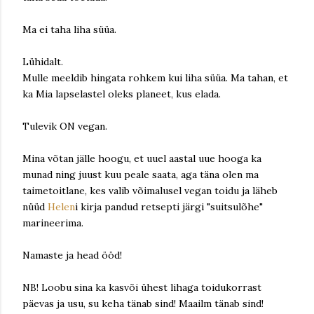
Ma ei taha liha süüa.
Lühidalt.
Mulle meeldib hingata rohkem kui liha süüa. Ma tahan, et
ka Mia lapselastel oleks planeet, kus elada.
Tulevik ON vegan.
Mina võtan jälle hoogu, et uuel aastal uue hooga ka
munad ning juust kuu peale saata, aga täna olen ma
taimetoitlane, kes valib võimalusel vegan toidu ja läheb
nüüd
Helen
i kirja pandud retsepti järgi "suitsulõhe"
marineerima.
Namaste ja head ööd!
NB! Loobu sina ka kasvõi ühest lihaga toidukorrast
päevas ja usu, su keha tänab sind! Maailm tänab sind!