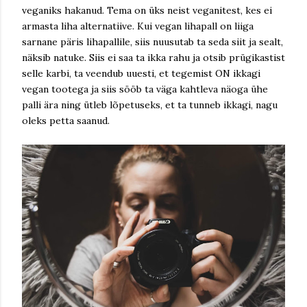
veganiks hakanud. Tema on üks neist veganitest, kes ei
armasta liha alternatiive. Kui vegan lihapall on liiga
sarnane päris lihapallile, siis nuusutab ta seda siit ja sealt,
näksib natuke. Siis ei saa ta ikka rahu ja otsib prügikastist
selle karbi, ta veendub uuesti, et tegemist ON ikkagi
vegan tootega ja siis sööb ta väga kahtleva näoga ühe
palli ära ning ütleb lõpetuseks, et ta tunneb ikkagi, nagu
oleks petta saanud.