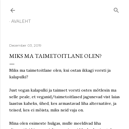
Skip to main content
AVALEHT
December 03, 2019
MIKS MA TAIMETOITLANE OLEN?
Miks ma taimetoitlane olen, kui ostan ikkagi vorsti ja
kalapulki?
Just vegan kalapulki ja taimset vorsti ostes mõtlesin ma
selle peale, et veganid/taimetoitlased jagunevad vist laias
laastus kaheks, ühed, kes armastavad liha alternatiive, ja
teised, kes ei mõista, miks neid vaja on.
Mina olen esimeste hulgas, mulle meeldivad liha