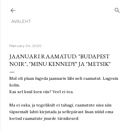
Skip to main content
AVALEHT
February 04, 2020
JAANUARI RAAMATUD: "BUDAPEST
NOIR", "MINU KENNEDY" JA "METSIK"
Mul oli plaan lugeda jaanuaris läbi neli raamatut. Lugesin
kolm.
Kas sel kuul loen viis? Veel ei tea.
Ma ei oska, ja tegelikult ei tahagi, raamatute sisu siin
täpsemalt lahti kirjutada ja sellepärast lisan nüüd oma
loetud raamatute juurde tärnikesed: