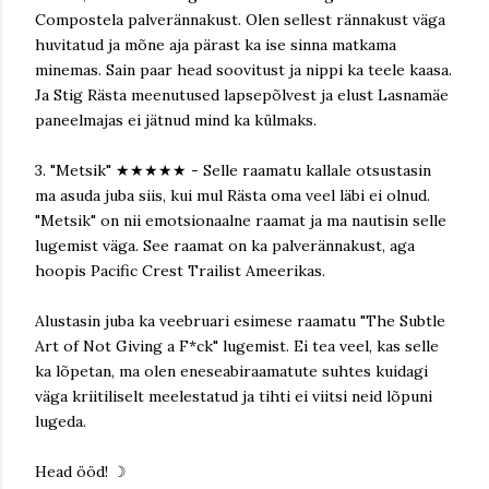
Compostela palverännakust. Olen sellest rännakust väga
huvitatud ja mõne aja pärast ka ise sinna matkama
minemas. Sain paar head soovitust ja nippi ka teele kaasa.
Ja Stig Rästa meenutused lapsepõlvest ja elust Lasnamäe
paneelmajas ei jätnud mind ka külmaks.
3. "Metsik" ★★★★★ - Selle raamatu kallale otsustasin
ma asuda juba siis, kui mul Rästa oma veel läbi ei olnud.
"Metsik" on nii emotsionaalne raamat ja ma nautisin selle
lugemist väga. See raamat on ka palverännakust, aga
hoopis Pacific Crest Trailist Ameerikas.
Alustasin juba ka veebruari esimese raamatu "The Subtle
Art of Not Giving a F*ck" lugemist. Ei tea veel, kas selle
ka lõpetan, ma olen eneseabiraamatute suhtes kuidagi
väga kriitiliselt meelestatud ja tihti ei viitsi neid lõpuni
lugeda.
Head ööd! ☽