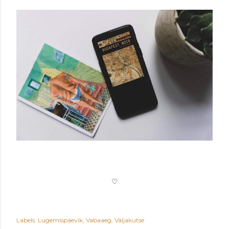
♡
Labels:
Lugemispäevik
Vabaaeg
Väljakutse