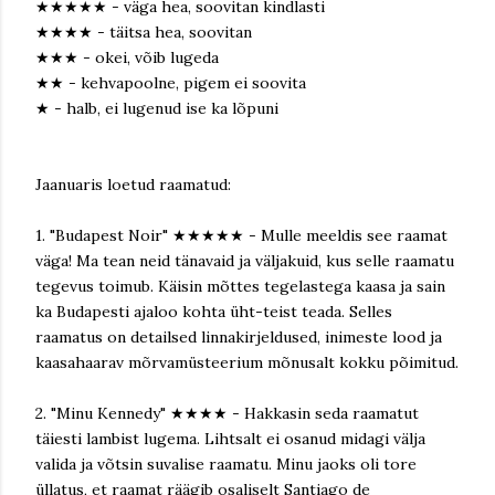
★★★★★ - väga hea, soovitan kindlasti
★★★★ - täitsa hea, soovitan
★★★ - okei, võib lugeda
★★ - kehvapoolne, pigem ei soovita
★ - halb, ei lugenud ise ka lõpuni
Jaanuaris loetud raamatud:
1. "Budapest Noir" ★★★★★ - Mulle meeldis see raamat
väga! Ma tean neid tänavaid ja väljakuid, kus selle raamatu
tegevus toimub. Käisin mõttes tegelastega kaasa ja sain
ka Budapesti ajaloo kohta üht-teist teada. Selles
raamatus on detailsed linnakirjeldused, inimeste lood ja
kaasahaarav mõrvamüsteerium mõnusalt kokku põimitud.
2. "Minu Kennedy" ★★★★ - Hakkasin seda raamatut
täiesti lambist lugema. Lihtsalt ei osanud midagi välja
valida ja võtsin suvalise raamatu. Minu jaoks oli tore
üllatus, et raamat räägib osaliselt Santiago de