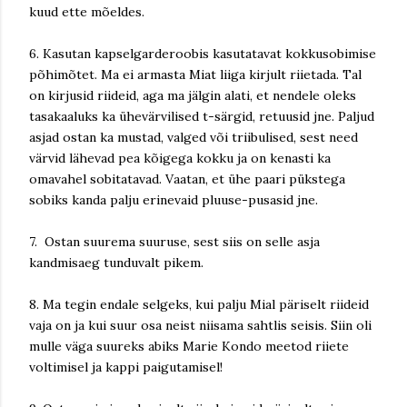
kuud ette mõeldes.
6. Kasutan kapselgarderoobis kasutatavat kokkusobimise
põhimõtet. Ma ei armasta Miat liiga kirjult riietada. Tal
on kirjusid riideid, aga ma jälgin alati, et nendele oleks
tasakaaluks ka ühevärvilised t-särgid, retuusid jne. Paljud
asjad ostan ka mustad, valged või triibulised, sest need
värvid lähevad pea kõigega kokku ja on kenasti ka
omavahel sobitatavad. Vaatan, et ühe paari pükstega
sobiks kanda palju erinevaid pluuse-pusasid jne.
7. Ostan suurema suuruse, sest siis on selle asja
kandmisaeg tunduvalt pikem.
8. Ma tegin endale selgeks, kui palju Mial päriselt riideid
vaja on ja kui suur osa neist niisama sahtlis seisis. Siin oli
mulle väga suureks abiks Marie Kondo meetod riiete
voltimisel ja kappi paigutamisel!