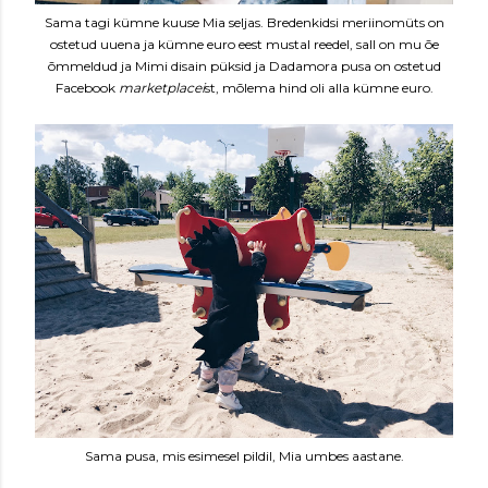
Sama tagi kümne kuuse Mia seljas. Bredenkidsi meriinomüts on
ostetud uuena ja kümne euro eest mustal reedel, sall on mu õe
õmmeldud ja Mimi disain püksid ja Dadamora pusa on ostetud
Facebook
marketplacei
st, mõlema hind oli alla kümne euro.
Sama pusa, mis esimesel pildil, Mia umbes aastane.