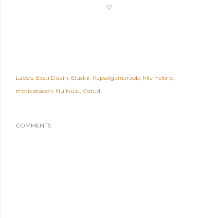
♡
Labels:
Eesti Disain
Elustiil
Kapselgarderoob
Mia Helene
motivatsioon
Nullkulu
Ostud
COMMENTS