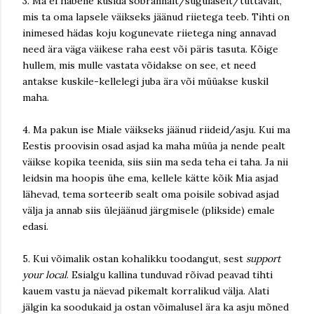
3. Ma ei häbene küsida sõbrannalt/sugulaselt/tuttavalt,
mis ta oma lapsele väikseks jäänud riietega teeb. Tihti on
inimesed hädas koju kogunevate riietega ning annavad
need ära väga väikese raha eest või päris tasuta. Kõige
hullem, mis mulle vastata võidakse on see, et need
antakse kuskile-kellelegi juba ära või müüakse kuskil
maha.
4. Ma pakun ise Miale väikseks jäänud riideid/asju. Kui ma
Eestis proovisin osad asjad ka maha müüa ja nende pealt
väikse kopika teenida, siis siin ma seda teha ei taha. Ja nii
leidsin ma hoopis ühe ema, kellele kätte kõik Mia asjad
lähevad, tema sorteerib sealt oma poisile sobivad asjad
välja ja annab siis ülejäänud järgmisele (plikside) emale
edasi.
5. Kui võimalik ostan kohalikku toodangut, sest
support
your local
. Esialgu kallina tunduvad rõivad peavad tihti
kauem vastu ja näevad pikemalt korralikud välja. Alati
jälgin ka soodukaid ja ostan võimalusel ära ka asju mõned