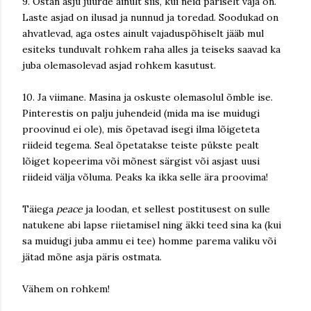
9. Ostan asju juurde ainult siis, kui neid päriselt vaja on.
Laste asjad on ilusad ja nunnud ja toredad. Soodukad on
ahvatlevad, aga ostes ainult vajaduspõhiselt jääb mul
esiteks tunduvalt rohkem raha alles ja teiseks saavad ka
juba olemasolevad asjad rohkem kasutust.
10. Ja viimane. Masina ja oskuste olemasolul õmble ise.
Pinterestis on palju juhendeid (mida ma ise muidugi
proovinud ei ole), mis õpetavad isegi ilma lõigeteta
riideid tegema. Seal õpetatakse teiste pükste pealt
lõiget kopeerima või mõnest särgist või asjast uusi
riideid välja võluma. Peaks ka ikka selle ära proovima!
Täiega
peace
ja loodan, et sellest postitusest on sulle
natukene abi lapse riietamisel ning äkki teed sina ka (kui
sa muidugi juba ammu ei tee) homme parema valiku või
jätad mõne asja päris ostmata.
Vähem on rohkem!