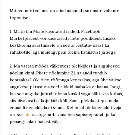
Mõned mõtted, mis on mind aidanud paremate valikute
tegemisel:
1. Ma ostan Miale kasutatud riideid. Facebook
Marketplacest või kasutatud riiete poodidest. Lisaks
keskkonna säästmisele on see arvestatav sääst ka
rahakotile, aga muidugi peal olema kannatust ja aega.
2. Ma vaatan mööda väikestest plekkidest ja augukesed
nõelun kinni. Riiete nõelumine 21. sajandil tundub
kentsakas? Ok, olen rõõmuga kentsakas, aga ühe väikse
augukese pärast ma veel riideid maha ka ei kanna. Isegi,
kui see auguke juhtub olema kuskil väga nähtavas kohas,
siis liivakasti ja koju käib küll. Sama plekikestega, mida
eemaldi eemaldada ei suuda. Kel head plekieemaldit vaja
on, siis
siit
saab, ja noh, vana hea sapiseep aitab ju ka
peaaegu alati hädast välja.