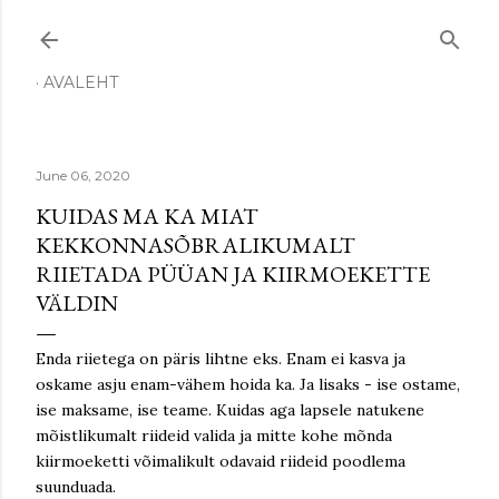
Skip to main content
AVALEHT
June 06, 2020
KUIDAS MA KA MIAT
KEKKONNASÕBRALIKUMALT
RIIETADA PÜÜAN JA KIIRMOEKETTE
VÄLDIN
Enda riietega on päris lihtne eks. Enam ei kasva ja
oskame asju enam-vähem hoida ka. Ja lisaks - ise ostame,
ise maksame, ise teame. Kuidas aga lapsele natukene
mõistlikumalt riideid valida ja mitte kohe mõnda
kiirmoeketti võimalikult odavaid riideid poodlema
suunduada.