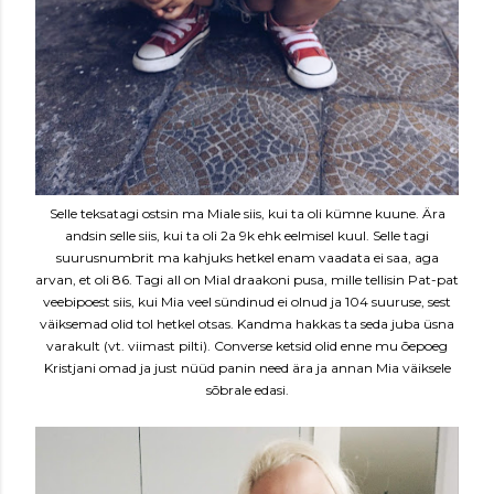
Selle teksatagi ostsin ma Miale siis, kui ta oli kümne kuune. Ära
andsin selle siis, kui ta oli 2a 9k ehk eelmisel kuul. Selle tagi
suurusnumbrit ma kahjuks hetkel enam vaadata ei saa, aga
arvan, et oli 86. Tagi all on Mial draakoni pusa, mille tellisin Pat-pat
veebipoest siis, kui Mia veel sündinud ei olnud ja 104 suuruse, sest
väiksemad olid tol hetkel otsas. Kandma hakkas ta seda juba üsna
varakult (vt. viimast pilti). Converse ketsid olid enne mu õepoeg
Kristjani omad ja just nüüd panin need ära ja annan Mia väiksele
sõbrale edasi.