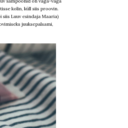
 Luuv šampoonid on väga-väga
sse kolin, küll siis proovin.
õi siis Luuv esindaja Maaria)
oovimiseks juuksepalsami,