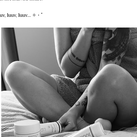
uv, luuv, luuv... ✧・ﾟ