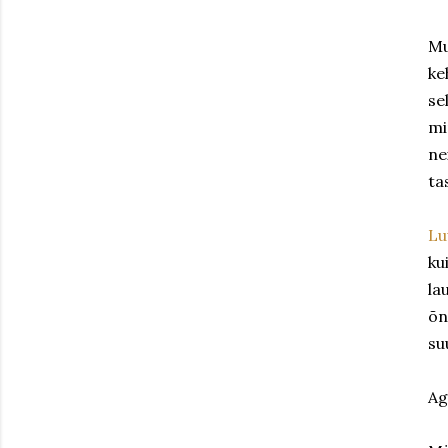
Mu
ke
se
mi
ne
ta
Lu
ku
la
õn
su
Ag