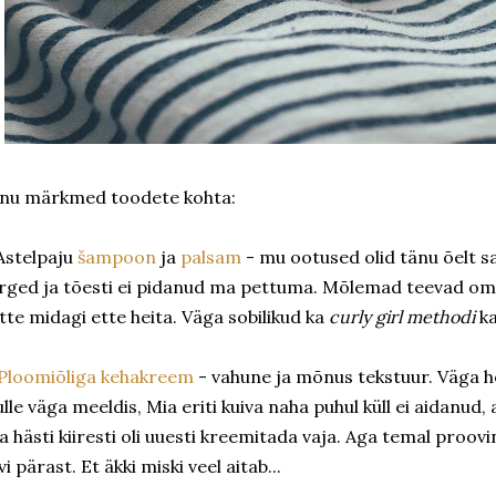
nu märkmed toodete kohta:
 Astelpaju
šampoon
ja
palsam
- mu ootused olid tänu õelt s
rged ja tõesti ei pidanud ma pettuma. Mõlemad teevad oma t
tte midagi ette heita. Väga sobilikud ka
curly girl methodi
ka
Ploomiõliga kehakreem
- vahune ja mõnus tekstuur. Väga h
lle väga meeldis, Mia eriti kuiva naha puhul küll ei aidanud,
a hästi kiiresti oli uuesti kreemitada vaja. Aga temal proovin
vi pärast. Et äkki miski veel aitab...