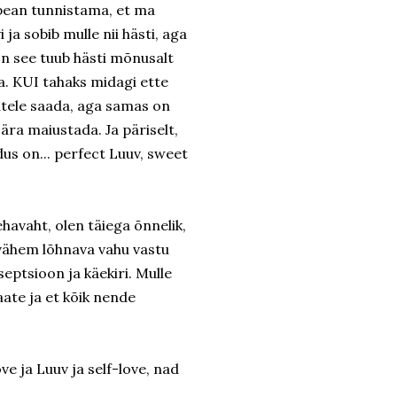
 pean tunnistama, et ma
ja sobib mulle nii hästi, aga
 on see tuub hästi mõnusalt
ua. KUI tahaks midagi ette
ultele saada, aga samas on
 ära maiustada. Ja päriselt,
dus on... perfect Luuv, sweet
avaht, olen täiega õnnelik,
vähem lõhnava vahu vastu
eptsioon ja käekiri. Mulle
aate ja et kõik nende
 ja Luuv ja self-love, nad