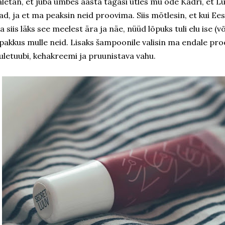
letan, et juba umbes aasta tagasi ütles mu õde Kadri, et
ad, ja et ma peaksin neid proovima. Siis mõtlesin, et kui Eesti
a siis läks see meelest ära ja näe, nüüd lõpuks tuli elu ise (v
 pakkus mulle neid. Lisaks šampoonile valisin ma endale pr
uletuubi, kehakreemi ja pruunistava vahu.