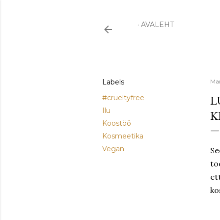
AVALEHT
Labels
Mar
L
#crueltyfree
Ilu
K
Koostöö
Kosmeetika
Vegan
Se
to
et
ko