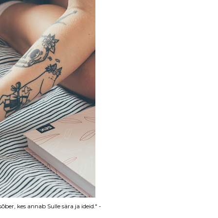
er, kes annab Sulle sära ja ideid." -