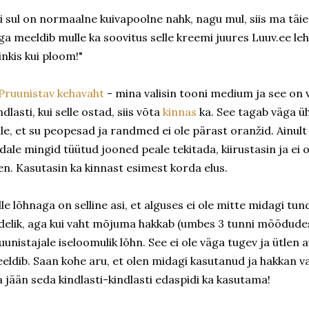
i sul on normaalne kuivapoolne nahk, nagu mul, siis ma täi
ga meeldib mulle ka soovitus selle kreemi juures Luuv.ee le
inkis kui ploom!"
Pruunistav kehavaht
- mina valisin tooni medium ja see on
ndlasti, kui selle ostad, siis võta
kinnas
ka. See tagab väga ü
lle, et su peopesad ja randmed ei ole pärast oranžid. Ainul
dale mingid tüütud jooned peale tekitada, kiirustasin ja ei 
en. Kasutasin ka kinnast esimest korda elus.
lle lõhnaga on selline asi, et alguses ei ole mitte midagi tund
delik, aga kui vaht mõjuma hakkab (umbes 3 tunni möödudes),
uunistajale iseloomulik lõhn. See ei ole väga tugev ja ütlen a
eldib. Saan kohe aru, et olen midagi kasutanud ja hakkan v
 jään seda kindlasti-kindlasti edaspidi ka kasutama!