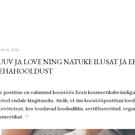
Skip to main content
ch 15, 2021
UUV JA LOVE NING NATUKE ILUSAT JA E
EHAHOOLDUST
e postitus on valminud koostöös Eesti kosmeetikabrändiga
oted endale kingituseks. Aitäh, et mu koostööpostitusi loed
tevõtetest, kes toodavad looduslikku, sertifitseeritud, veg
smeetikat. ♡