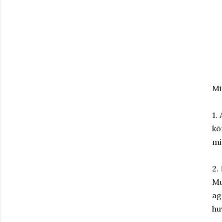
Mi
1.
kõ
mi
2.
Mu
ag
hu