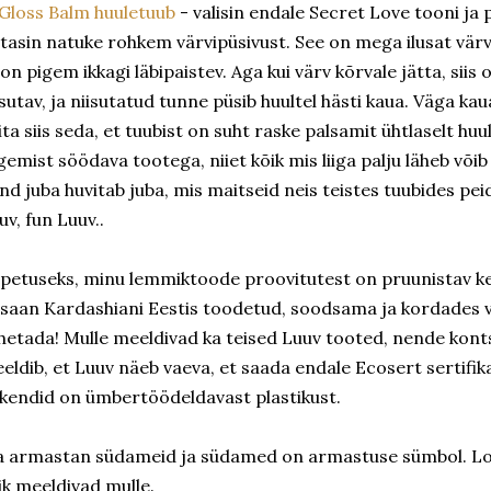
Gloss Balm huuletuub
- valisin endale Secret Love tooni ja
tasin natuke rohkem värvipüsivust. See on mega ilusat värvi 
 on pigem ikkagi läbipaistev. Aga kui värv kõrvale jätta, siis
isutav, ja niisutatud tunne püsib huultel hästi kaua. Väga ka
ita siis seda, et tuubist on suht raske palsamit ühtlaselt hu
gemist söödava tootega, niiet kõik mis liiga palju läheb võib
nd juba huvitab juba, mis maitseid neis teistes tuubides pei
uv, fun Luuv..
petuseks, minu lemmiktoode proovitutest on pruunistav keh
 saan Kardashiani Eestis toodetud, soodsama ja kordades 
hetada! Mulle meeldivad ka teised Luuv tooted, nende konts
eldib, et Luuv näeb vaeva, et saada endale Ecosert sertifik
kendid on ümbertöödeldavast plastikust.
 armastan südameid ja südamed on armastuse sümbol. Love
ik meeldivad mulle.