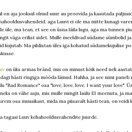
l on aja jooksul olnud suur au proovida ja kasutada paljusi
hahooldusvahendeid, aga Luuvi ei ole ma mitte kunagi var
lle üle, ma tean, et see on üsna läila lugu, aga ma tunnen 
ngit väga erilist sidet. Mulle meeldivad südame sümbolid ja
id kujutab. Ma pildistan üles iga kohatud südamekujulise pori
skusse.
uv
on üks armas bränd, mis on minust kõik need neli aastat
idagi hästi ringiga mööda läinud. Hahha, ja see nimi pan
ulu "Bad Romance" osa "love, love, love. I want your love". 
neks on vähe asju, mis mulle mingit laulu EI meenuta, ja ma 
urem osa muusikast, mida ma piisavalt hästi tean, on veidi 
a tagasi Luuv kehahooldusvahendite juurde.