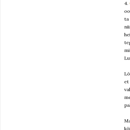
4.
oo
ta
ni
he
te
mi
Lu
Lõ
et
va
me
pa
Ma
kõ