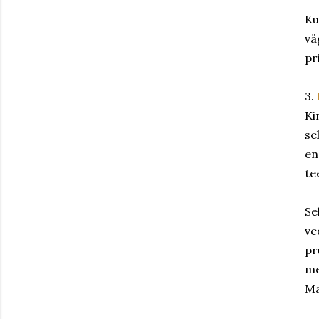
Ku
vä
pr
3.
Ki
se
en
te
Se
ve
pr
me
Ma