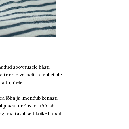
aadud soovitusele hästi
ööd oivaliselt ja mul ei ole
sutajatele.
ea lõhn ja imendub kenasti.
 alguses tundus, et töötab,
gi ma tavaliselt kõike lihtsalt