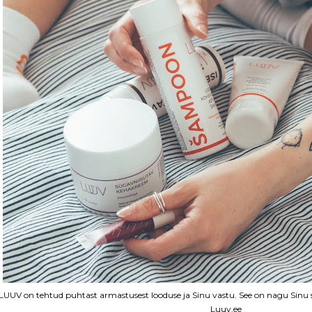
LUUV on tehtud puhtast armastusest looduse ja Sinu vastu. See on nagu Sinu sõb
Luuv.ee