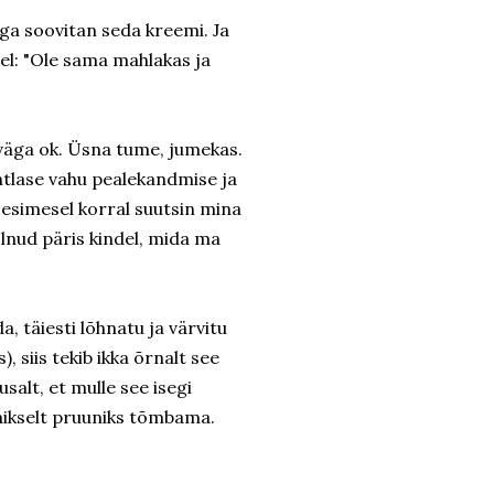
ega soovitan seda kreemi. Ja
hel: "Ole sama mahlakas ja
 väga ok. Üsna tume, jumekas.
htlase vahu pealekandmise ja
t esimesel korral suutsin mina
olnud päris kindel, mida ma
a, täiesti lõhnatu ja värvitu
 siis tekib ikka õrnalt see
usalt, et mulle see isegi
aikselt pruuniks tõmbama.