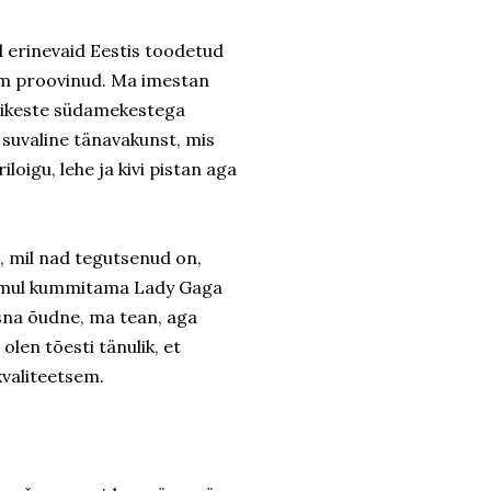
d erinevaid Eestis toodetud
em proovinud. Ma imestan
pisikeste südamekestega
 suvaline tänavakunst, mis
loigu, lehe ja kivi pistan aga
, mil nad tegutsenud on,
eb mul kummitama Lady Gaga
Üsna õudne, ma tean, aga
olen tõesti tänulik, et
kvaliteetsem.