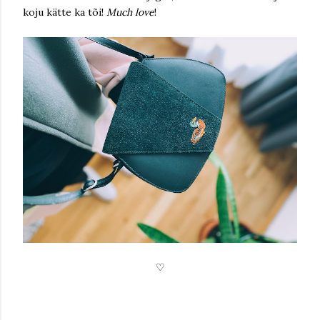
koju kätte ka tõi!
Much love
!
♡