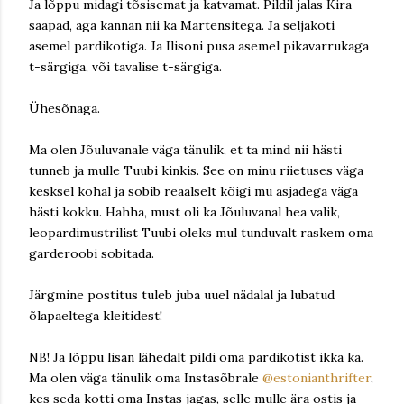
Ja lõppu midagi tõsisemat ja katvamat. Pildil jalas Kira
saapad, aga kannan nii ka Martensitega. Ja seljakoti
asemel pardikotiga. Ja Ilisoni pusa asemel pikavarrukaga
t-särgiga, või tavalise t-särgiga.
Ühesõnaga.
Ma olen Jõuluvanale väga tänulik, et ta mind nii hästi
tunneb ja mulle Tuubi kinkis. See on minu riietuses väga
kesksel kohal ja sobib reaalselt kõigi mu asjadega väga
hästi kokku. Hahha, must oli ka Jõuluvanal hea valik,
leopardimustrilist Tuubi oleks mul tunduvalt raskem oma
garderoobi sobitada.
Järgmine postitus tuleb juba uuel nädalal ja lubatud
õlapaeltega kleitidest!
NB! Ja lõppu lisan lähedalt pildi oma pardikotist ikka ka.
Ma olen väga tänulik oma Instasõbrale
@estonianthrifter
,
kes seda kotti oma Instas jagas, selle mulle ära ostis ja