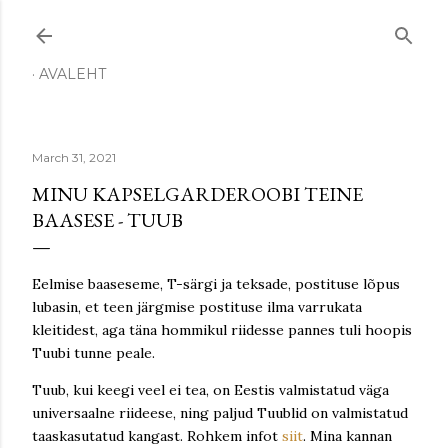
Skip to main content
AVALEHT
March 31, 2021
MINU KAPSELGARDEROOBI TEINE
BAASESE - TUUB
Eelmise baaseseme, T-särgi ja teksade, postituse lõpus
lubasin, et teen järgmise postituse ilma varrukata
kleitidest, aga täna hommikul riidesse pannes tuli hoopis
Tuubi tunne peale.
Tuub, kui keegi veel ei tea, on Eestis valmistatud väga
universaalne riideese, ning paljud Tuublid on valmistatud
taaskasutatud kangast. Rohkem infot
siit
. Mina kannan