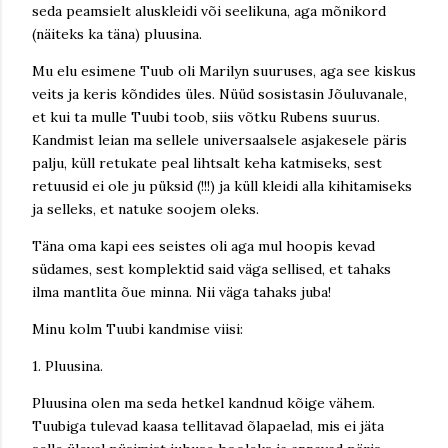
seda peamsielt aluskleidi või seelikuna, aga mõnikord
(näiteks ka täna) pluusina.
Mu elu esimene Tuub oli Marilyn suuruses, aga see kiskus
veits ja keris kõndides üles. Nüüd sosistasin Jõuluvanale,
et kui ta mulle Tuubi toob, siis võtku Rubens suurus.
Kandmist leian ma sellele universaalsele asjakesele päris
palju, küll retukate peal lihtsalt keha katmiseks, sest
retuusid ei ole ju püksid (!!!) ja küll kleidi alla kihitamiseks
ja selleks, et natuke soojem oleks.
Täna oma kapi ees seistes oli aga mul hoopis kevad
südames, sest komplektid said väga sellised, et tahaks
ilma mantlita õue minna. Nii väga tahaks juba!
Minu kolm Tuubi kandmise viisi:
1. Pluusina.
Pluusina olen ma seda hetkel kandnud kõige vähem.
Tuubiga tulevad kaasa tellitavad õlapaelad, mis ei jäta