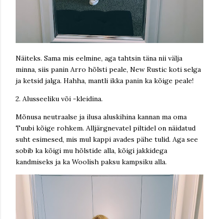
Näiteks. Sama mis eelmine, aga tahtsin täna nii välja
minna, siis panin Arro hõlsti peale, New Rustic koti selga
ja ketsid jalga. Hahha, mantli ikka panin ka kõige peale!
2. Alusseeliku või -kleidina.
Mõnusa neutraalse ja ilusa aluskihina kannan ma oma
Tuubi kõige rohkem. Alljärgnevatel piltidel on näidatud
suht esimesed, mis mul kappi avades pähe tulid. Aga see
sobib ka kõigi mu hõlstide alla, kõigi jakkidega
kandmiseks ja ka Woolish paksu kampsiku alla.