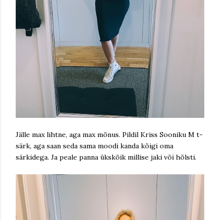
Jälle max lihtne, aga max mõnus. Pildil Kriss Sooniku M t-
särk, aga saan seda sama moodi kanda kõigi oma
särkidega. Ja peale panna ükskõik millise jaki või hõlsti.