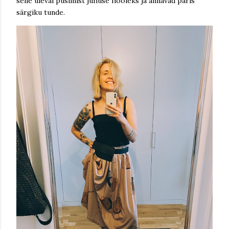
selle üleval püsimist juhuse hooleks ja annavad päris
särgiku tunde.