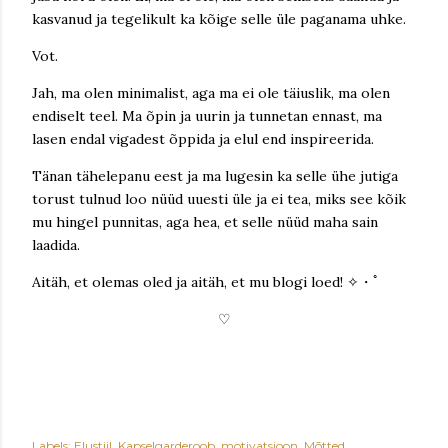
kasvanud ja tegelikult ka kõige selle üle paganama uhke.
Vot.
Jah, ma olen minimalist, aga ma ei ole täiuslik, ma olen
endiselt teel. Ma õpin ja uurin ja tunnetan ennast, ma
lasen endal vigadest õppida ja elul end inspireerida.
Tänan tähelepanu eest ja ma lugesin ka selle ühe jutiga
torust tulnud loo nüüd uuesti üle ja ei tea, miks see kõik
mu hingel punnitas, aga hea, et selle nüüd maha sain
laadida.
Aitäh, et olemas oled ja aitäh, et mu blogi loed! ✧・ﾟ
♡
Labels:
Elustiil
Kapselgarderoob
motivatsioon
Mõtted