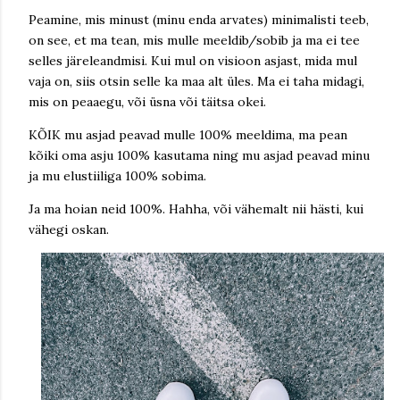
Peamine, mis minust (minu enda arvates) minimalisti teeb,
on see, et ma tean, mis mulle meeldib/sobib ja ma ei tee
selles järeleandmisi. Kui mul on visioon asjast, mida mul
vaja on, siis otsin selle ka maa alt üles. Ma ei taha midagi,
mis on peaaegu, või üsna või täitsa okei.
KÕIK mu asjad peavad mulle 100% meeldima, ma pean
kõiki oma asju 100% kasutama ning mu asjad peavad minu
ja mu elustiiliga 100% sobima.
Ja ma hoian neid 100%. Hahha, või vähemalt nii hästi, kui
vähegi oskan.