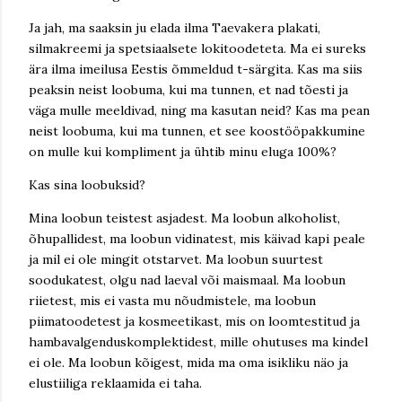
Ja jah, ma saaksin ju elada ilma Taevakera plakati,
silmakreemi ja spetsiaalsete lokitoodeteta. Ma ei sureks
ära ilma imeilusa Eestis õmmeldud t-särgita. Kas ma siis
peaksin neist loobuma, kui ma tunnen, et nad tõesti ja
väga mulle meeldivad, ning ma kasutan neid? Kas ma pean
neist loobuma, kui ma tunnen, et see koostööpakkumine
on mulle kui kompliment ja ühtib minu eluga 100%?
Kas sina loobuksid?
Mina loobun teistest asjadest. Ma loobun alkoholist,
õhupallidest, ma loobun vidinatest, mis käivad kapi peale
ja mil ei ole mingit otstarvet. Ma loobun suurtest
soodukatest, olgu nad laeval või maismaal. Ma loobun
riietest, mis ei vasta mu nõudmistele, ma loobun
piimatoodetest ja kosmeetikast, mis on loomtestitud ja
hambavalgenduskomplektidest, mille ohutuses ma kindel
ei ole. Ma loobun kõigest, mida ma oma isikliku näo ja
elustiiliga reklaamida ei taha.