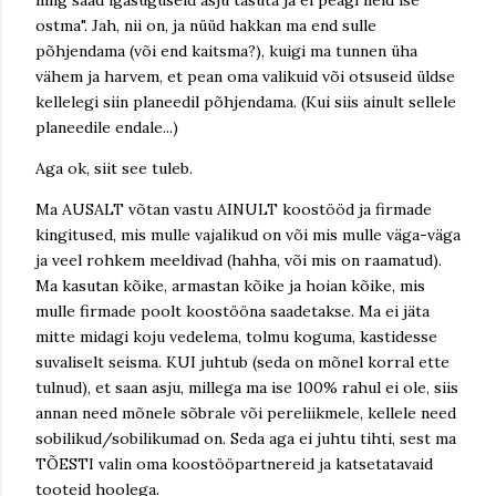
ning saad igasuguseid asju tasuta ja ei peagi neid ise
ostma". Jah, nii on, ja nüüd hakkan ma end sulle
põhjendama (või end kaitsma?), kuigi ma tunnen üha
vähem ja harvem, et pean oma valikuid või otsuseid üldse
kellelegi siin planeedil põhjendama. (Kui siis ainult sellele
planeedile endale...)
Aga ok, siit see tuleb.
Ma AUSALT võtan vastu AINULT koostööd ja firmade
kingitused, mis mulle vajalikud on või mis mulle väga-väga
ja veel rohkem meeldivad (hahha, või mis on raamatud).
Ma kasutan kõike, armastan kõike ja hoian kõike, mis
mulle firmade poolt koostööna saadetakse. Ma ei jäta
mitte midagi koju vedelema, tolmu koguma, kastidesse
suvaliselt seisma. KUI juhtub (seda on mõnel korral ette
tulnud), et saan asju, millega ma ise 100% rahul ei ole, siis
annan need mõnele sõbrale või pereliikmele, kellele need
sobilikud/sobilikumad on. Seda aga ei juhtu tihti, sest ma
TÕESTI valin oma koostööpartnereid ja katsetatavaid
tooteid hoolega.