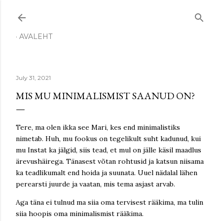
Skip to main content
AVALEHT
July 31, 2021
MIS MU MINIMALISMIST SAANUD ON?
Tere, ma olen ikka see Mari, kes end minimalistiks
nimetab. Huh, mu fookus on tegelikult suht kadunud, kui
mu Instat ka jälgid, siis tead, et mul on jälle käsil maadlus
ärevushäirega. Tänasest võtan rohtusid ja katsun niisama
ka teadlikumalt end hoida ja suunata. Uuel nädalal lähen
perearsti juurde ja vaatan, mis tema asjast arvab.
Aga täna ei tulnud ma siia oma tervisest rääkima, ma tulin
siia hoopis oma minimalismist rääkima.