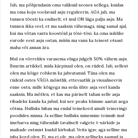
Jah, ma põhjendasin oma valikuid seoses sellega, kuidas
ma oma koju voolavaid asju reguleerin, AGA jah, ma
tunnen tõesti ka endiselt, et mul ON liiga palju asju. Ma
tunnen ikka veel, et ma saaksin vähemaga, ning samal ajal,
kui ma võtan vastu koostöid ja tõsi-tõsi, ka oma isiklike
eurode eest asju ostan, müün ma vanu ka teisest otsast
maha või annan ära.
Mul on võrreldes varasema eluga julgelt 50% vähem asju.
Suurim artikkel, mida kärpinud olen, on riided. Jah, sellest
olen ma kõige rohkem ka jahvatanud. Täna olen ma
riideid ostes VÄGA mõistlik, ettevaatlik ja visualiseerin
enne ostu, mille kõigega ma seda ühte asja veel kanda
saaksin. Ma mõtlen, et kas ma päriselt tahan selle asja
ribadeks kanda ka juhul, kui see peaks kümme aastat aega
võtma. Hulluks luban ma endal teinekord ainult teiseringi
poodides minna. Ja selline hulluks minemine toimub mul
imeharva ning tähendab tavaliselt valgete t-särkide ja
maikade ostmist kuskil kirbukal. Veits igav, aga selline ma
juba kord olen. Ei, ma ei ole, ma olen selliseks saanud ja