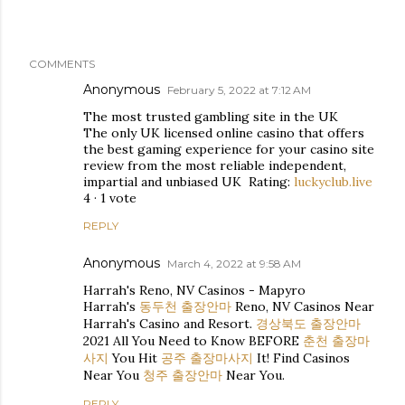
COMMENTS
Anonymous
February 5, 2022 at 7:12 AM
The most trusted gambling site in the UK
The only UK licensed online casino that offers
the best gaming experience for your casino site
review from the most reliable independent,
impartial and unbiased UK Rating:
luckyclub.live
4 · ‎1 vote
REPLY
Anonymous
March 4, 2022 at 9:58 AM
Harrah's Reno, NV Casinos - Mapyro
Harrah's
동두천 출장안마
Reno, NV Casinos Near
Harrah's Casino and Resort.
경상북도 출장안마
2021 All You Need to Know BEFORE
춘천 출장마
사지
You Hit
공주 출장마사지
It! Find Casinos
Near You
청주 출장안마
Near You.
REPLY