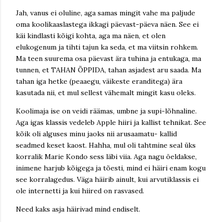
Jah, vanus ei oluline, aga samas mingit vahe ma paljude
oma koolikaaslastega ikkagi päevast-päeva näen. See ei
käi kindlasti kõigi kohta, aga ma näen, et olen
elukogenum ja tihti tajun ka seda, et ma viitsin rohkem.
Ma teen suurema osa päevast ära tuhina ja entukaga, ma
tunnen, et TAHAN ÕPPIDA, tahan asjadest aru saada. Ma
tahan iga hetke (peaaegu, väikeste eranditega) ära
kasutada nii, et mul sellest vähemalt mingit kasu oleks.
Koolimaja ise on veidi räämas, umbne ja supi-lõhnaline.
Aga igas klassis vedeleb Apple hiiri ja kallist tehnikat. See
kõik oli alguses minu jaoks nii arusaamatu- kallid
seadmed keset kaost. Hahha, mul oli tahtmine seal üks
korralik Marie Kondo sess läbi viia. Aga nagu öeldakse,
inimene harjub kõigega ja tõesti, mind ei häiri enam kogu
see korralagedus. Väga häirib ainult, kui arvutiklassis ei
ole internetti ja kui hiired on rasvased.
Need kaks asja häirivad mind endiselt.