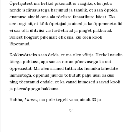
Õpetajatest ma hetkel pikemalt ei räägiks, olen juba
nende iseärasustega harjunud ja tänulik, et saan õppida
enamuse aineid oma ala tõeliste fanaatikute käest. Eks
see ongi nii, et kõik õpetajad ja ained ja ka õppemeetodid
ei saa olla ühtviisi vastuvõetavad ja pinget pakkuvad.
Sellest kõigest pikemalt ehk siis, kui olen kooli
lõpetanud.
Kokkuvõtteks saan öelda, et ma olen võitja. Hetkel naudin
täiega puhkust, aga samas ootan põnevusega ka uut
õppeaastat. Ma olen saanud tuttavaks hunniku lahedate
inimestega, õppinud juurde tohutult palju uusi oskusi
ning tõestanud endale, et ka vanad inimesed saavad kooli
ja päevaõppega hakkama.
Hahha,
I know
, ma pole tegelt vana, ainult 33 ju.
♡