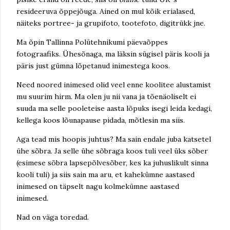
resideeruva õppejõuga. Ained on mul kõik erialased,
näiteks portree- ja grupifoto, tootefoto, digitrükk jne.
Ma õpin Tallinna Polütehnikumi päevaõppes
fotograafiks. Ühesõnaga, ma läksin sügisel päris kooli ja
päris just gümna lõpetanud inimestega koos.
Need noored inimesed olid veel enne koolitee alustamist
mu suurim hirm. Ma olen ju nii vana ja tõenäoliselt ei
suuda ma selle pooleteise aasta lõpuks isegi leida kedagi,
kellega koos lõunapause pidada, mõtlesin ma siis.
Aga tead mis hoopis juhtus? Ma sain endale juba katsetel
ühe sõbra. Ja selle ühe sõbraga koos tuli veel üks sõber
(esimese sõbra lapsepõlvesõber, kes ka juhuslikult sinna
kooli tuli) ja siis sain ma aru, et kahekümne aastased
inimesed on täpselt nagu kolmekümne aastased
inimesed.
Nad on väga toredad.