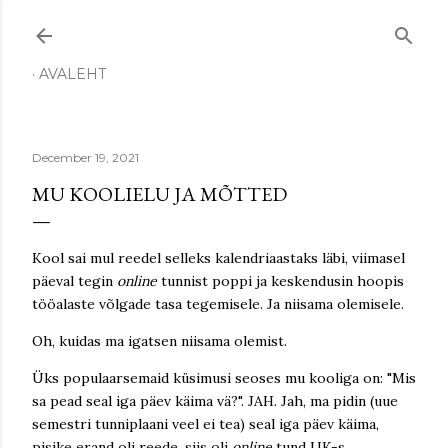
Skip to main content
AVALEHT
December 19, 2021
MU KOOLIELU JA MÕTTED
Kool sai mul reedel selleks kalendriaastaks läbi, viimasel
päeval tegin
online
tunnist poppi ja keskendusin hoopis
tööalaste võlgade tasa tegemisele. Ja niisama olemisele.
Oh, kuidas ma igatsen niisama olemist.
Üks populaarsemaid küsimusi seoses mu kooliga on: "Mis
sa pead seal iga päev käima vä?". JAH. Jah, ma pidin (uue
semestri tunniplaani veel ei tea) seal iga päev käima,
pisike erand oli reede, siis oli
online
tund UK-s