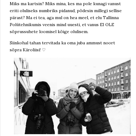
Miks ma kartsin? Miks mina, kes ma pole kunagi vanust
eriti oluliseks numbriks pidanud, põdesin millegi sellise
pärast? Ma ei tea, aga mul on hea meel, et elu Tallinna
Polütehnikumis veenis mind uuesti, et vanus EI OLE
sõprussuhete loomisel kõige olulisem.
Siinkohal tahan tervitada ka oma juba ammust noort
sõpra Käroliisi! ♡