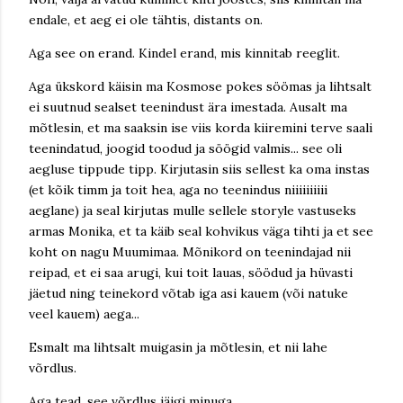
endale, et aeg ei ole tähtis, distants on.
Aga see on erand. Kindel erand, mis kinnitab reeglit.
Aga ükskord käisin ma Kosmose pokes söömas ja lihtsalt
ei suutnud sealset teenindust ära imestada. Ausalt ma
mõtlesin, et ma saaksin ise viis korda kiiremini terve saali
teenindatud, joogid toodud ja söögid valmis... see oli
aegluse tippude tipp. Kirjutasin siis sellest ka oma instas
(et kõik timm ja toit hea, aga no teenindus niiiiiiiiii
aeglane) ja seal kirjutas mulle sellele storyle vastuseks
armas Monika, et ta käib seal kohvikus väga tihti ja et see
koht on nagu Muumimaa. Mõnikord on teenindajad nii
reipad, et ei saa arugi, kui toit lauas, söödud ja hüvasti
jäetud ning teinekord võtab iga asi kauem (või natuke
veel kauem) aega...
Esmalt ma lihtsalt muigasin ja mõtlesin, et nii lahe
võrdlus.
Aga tead, see võrdlus jäigi minuga.