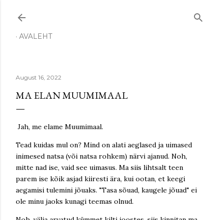
Skip to main content
AVALEHT
August 16, 2022
MA ELAN MUUMIMAAL
Jah, me elame Muumimaal.
Tead kuidas mul on? Mind on alati aeglased ja uimased
inimesed natsa (või natsa rohkem) närvi ajanud. Noh,
mitte nad ise, vaid see uimasus. Ma siis lihtsalt teen
parem ise kõik asjad kiiresti ära, kui ootan, et keegi
aegamisi tulemini jõuaks. "Tasa sõuad, kaugele jõuad" ei
ole minu jaoks kunagi teemas olnud.
Noh, välja arvatud kümmet kilti joostes, siis kinnitan ma