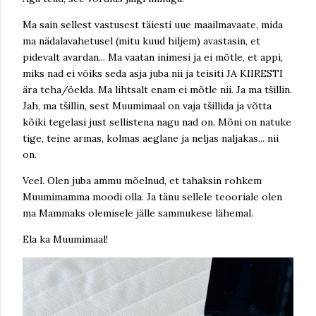
Ma sain sellest vastusest täiesti uue maailmavaate, mida
ma nädalavahetusel (mitu kuud hiljem) avastasin, et
pidevalt avardan... Ma vaatan inimesi ja ei mõtle, et appi,
miks nad ei võiks seda asja juba nii ja teisiti JA KIIRESTI
ära teha/öelda. Ma lihtsalt enam ei mõtle nii. Ja ma tšillin.
Jah, ma tšillin, sest Muumimaal on vaja tšillida ja võtta
kõiki tegelasi just sellistena nagu nad on. Mõni on natuke
tige, teine armas, kolmas aeglane ja neljas naljakas... nii
on.
Veel. Olen juba ammu mõelnud, et tahaksin rohkem
Muumimamma moodi olla. Ja tänu sellele teooriale olen
ma Mammaks olemisele jälle sammukese lähemal.
Ela ka Muumimaal!